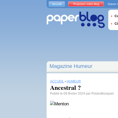
Accueil
Proposez votre blog
Suivez 
Cu
C
Magazine Humeur
ACCUEIL
›
HUMEUR
Ancestral ?
Publié le 09 février 2024 par Rolandbosquet