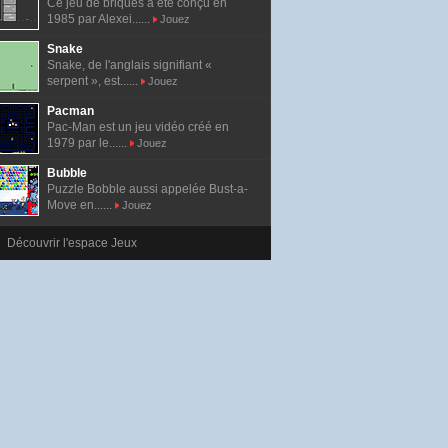
Ce jeu de briques a été conçu en
1985 par Alexei......
Jouez
Snake
Snake, de l'anglais signifiant «
serpent », est......
Jouez
Pacman
Pac-Man est un jeu vidéo créé en
1979 par le......
Jouez
Bubble
Puzzle Bobble aussi appelée Bust-a-
Move en......
Jouez
Découvrir l'espace Jeux