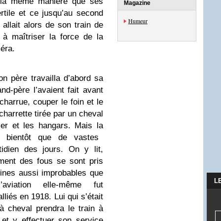
 la même manière que ses
Magazine
tile et ce jusqu’au second
Humeur
allait alors de son train de
 à maîtriser la force de la
léra.
n père travailla d’abord sa
d-père l’avaient fait avant
charrue, couper le foin et le
 charrette tirée par un cheval
er et les hangars. Mais la
ra bientôt que de vastes
tidien des jours. On y lit,
ment des fous se sont pris
ines aussi improbables que
L
aviation elle-même fut
lliés en 1918. Lui qui s’était
à cheval prendra le train à
et y effectuer son service