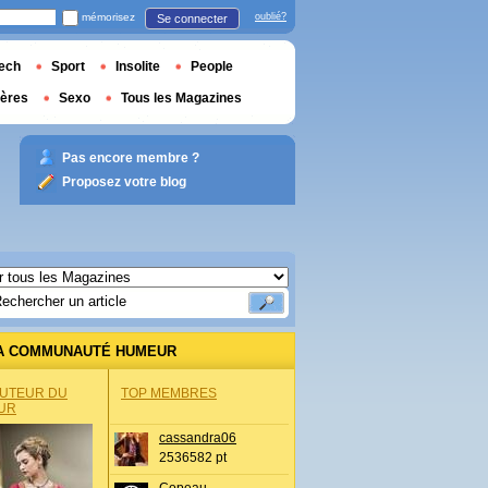
mémorisez
oublié?
Se connecter
ech
Sport
Insolite
People
ières
Sexo
Tous les Magazines
Pas encore membre ?
Proposez votre blog
A COMMUNAUTÉ HUMEUR
AUTEUR DU
TOP MEMBRES
UR
cassandra06
2536582 pt