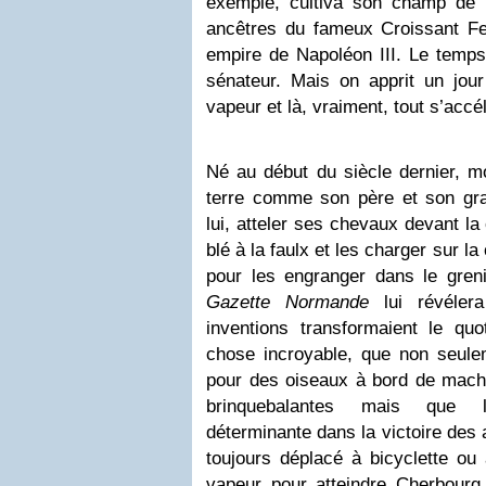
exemple, cultiva son champ de
ancêtres du fameux Croissant Fer
empire de Napoléon III. Le temps 
sénateur. Mais on apprit un jour
vapeur et là, vraiment, tout s’accé
Né au début du siècle dernier, mo
terre comme son père et son gran
lui, atteler ses chevaux devant la 
blé à la faulx et les charger sur la
pour les engranger dans le greni
Gazette Normande
lui révéle
inventions transformaient le quo
chose incroyable, que non seule
pour des oiseaux à bord de mach
brinquebalantes mais que l’
déterminante dans la victoire des a
toujours déplacé à bicyclette ou 
vapeur pour atteindre Cherbourg 