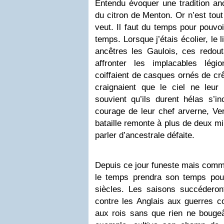
Entendu évoquer une tradition anc
du citron de Menton. Or n’est tou
veut. Il faut du temps pour pouvo
temps. Lorsque j’étais écolier, le l
ancêtres les Gaulois, ces redout
affronter les implacables lég
coiffaient de casques ornés de crê
craignaient que le ciel ne leu
souvient qu’ils durent hélas s’in
courage de leur chef arverne, Verc
bataille remonte à plus de deux mi
parler d’ancestrale défaite.
Depuis ce jour funeste mais comme
le temps prendra son temps pour
siècles. Les saisons succéderon
contre les Anglais aux guerres co
aux rois sans que rien ne bougeâ