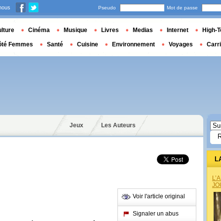
nous
Pseudo
Mot de passe
lture
Cinéma
Musique
Livres
Medias
Internet
High-T
ôté Femmes
Santé
Cuisine
Environnement
Voyages
Carr
Jeux
Les Auteurs
L
L’
JO
Voir l'article original
Signaler un abus