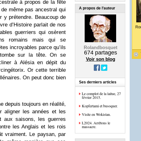
estrale à propos de la fête
A propos de l’auteur
t de même pas ancestral qui
ir y prétendre. Beaucoup de
ivre d’Histoire parlait de nos
Ro
ables guerriers qui osèrent
ions romains mais qui se
tes incroyables parce qu’ils
Rolandbosquet
674
partages
r tombe sur la tête. On se
Voir son blog
cliner à Alésia en dépit du
ingétorix. Or cette terrible
llénaires. On peut donc bien
Ses derniers articles
Le complot de la laitue, 27
février 2015.
 depuis toujours en réalité,
Kopfertami et busoquer.
 aligner les années et les
Visite en Wokistan.
t aux saisons, les guerres
L2024. Arrêtons le
ntre les Anglais et les rois
massacre.
t vraiment. Le paysan, par