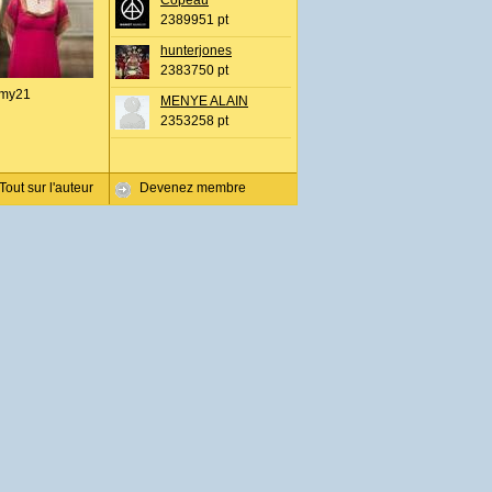
Copeau
2389951 pt
hunterjones
2383750 pt
my21
MENYE ALAIN
2353258 pt
Tout sur l'auteur
Devenez membre