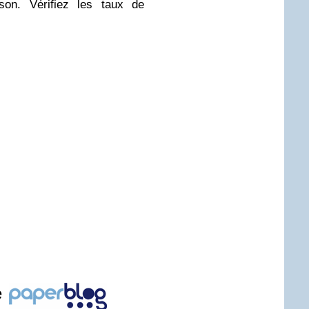
son. Vérifiez les taux de
e