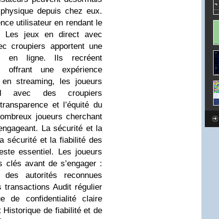
o physique depuis chez eux.
nce utilisateur en rendant le
f. Les jeux en direct avec
ec croupiers apportent une
 en ligne. Ils recréent
, offrant une expérience
 en streaming, les joueurs
el avec des croupiers
transparence et l’équité du
 nombreux joueurs cherchant
engageant. La sécurité et la
a sécurité et la fiabilité des
este essentiel. Les joueurs
ts clés avant de s’engager :
r des autorités reconnues
 transactions Audit régulier
 de confidentialité claire
 Historique de fiabilité et de