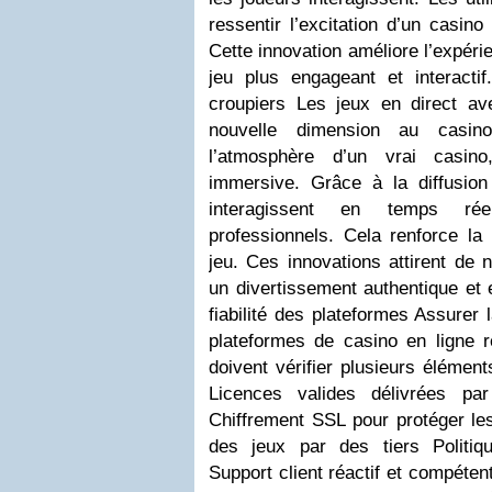
ressentir l’excitation d’un casin
Cette innovation améliore l’expérie
jeu plus engageant et interacti
croupiers Les jeux en direct av
nouvelle dimension au casino
l’atmosphère d’un vrai casino
immersive. Grâce à la diffusion
interagissent en temps ré
professionnels. Cela renforce la 
jeu. Ces innovations attirent de
un divertissement authentique et 
fiabilité des plateformes Assurer l
plateformes de casino en ligne r
doivent vérifier plusieurs élémen
Licences valides délivrées pa
Chiffrement SSL pour protéger les
des jeux par des tiers Politique
Support client réactif et compétent