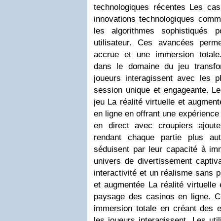
technologiques récentes Les casi
innovations technologiques comme l
les algorithmes sophistiqués p
utilisateur. Ces avancées perme
accrue et une immersion totale
dans le domaine du jeu transfo
joueurs interagissent avec les p
session unique et engageante. Le
jeu La réalité virtuelle et augmen
en ligne en offrant une expérience
en direct avec croupiers ajout
rendant chaque partie plus aut
séduisent par leur capacité à im
univers de divertissement captiv
interactivité et un réalisme sans p
et augmentée La réalité virtuelle
paysage des casinos en ligne. Ce
immersion totale en créant des e
les joueurs interagissent. Les ut