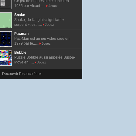
Ce jeu de briques a été conçu en
1985 par Alexei......
Jouez
Snake
Snake, de l'anglais signifiant «
serpent », est......
Jouez
Pacman
Pac-Man est un jeu vidéo créé en
1979 par le......
Jouez
Bubble
Puzzle Bobble aussi appelée Bust-a-
Move en......
Jouez
Découvrir l'espace Jeux