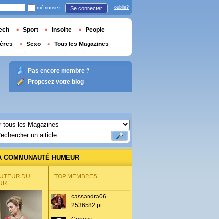
mémorisez
oublié?
Se connecter
ech
Sport
Insolite
People
ières
Sexo
Tous les Magazines
Pas encore membre ?
Proposez votre blog
A COMMUNAUTÉ HUMEUR
AUTEUR DU
TOP MEMBRES
UR
cassandra06
2536582 pt