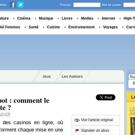
nous
Pseudo
Mot de passe
lture
Cinéma
Musique
Livres
Medias
Internet
High-T
ôté Femmes
Santé
Cuisine
Environnement
Voyages
Carr
Jeux
Les Auteurs
pot : comment le
L
te ?
L’
JO
llyOff
Voir l'article original
t des casinos en ligne, où
nsforment chaque mise en une
Signaler un abus