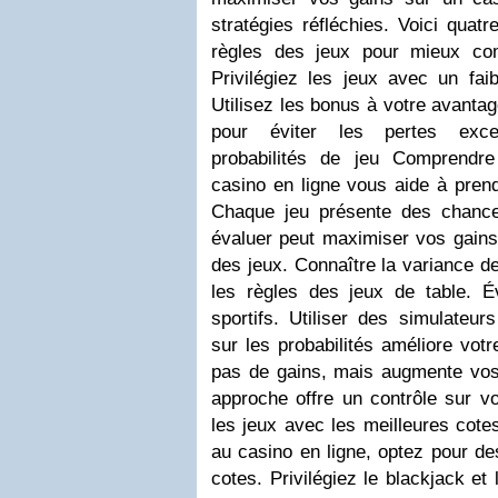
stratégies réfléchies. Voici quatr
règles des jeux pour mieux co
Privilégiez les jeux avec un fai
Utilisez les bonus à votre avantag
pour éviter les pertes exce
probabilités de jeu Comprendre
casino en ligne vous aide à prend
Chaque jeu présente des chances
évaluer peut maximiser vos gains.
des jeux. Connaître la variance d
les règles des jeux de table. É
sportifs. Utiliser des simulateur
sur les probabilités améliore votr
pas de gains, mais augmente vo
approche offre un contrôle sur vo
les jeux avec les meilleures cot
au casino en ligne, optez pour des
cotes. Privilégiez le blackjack et