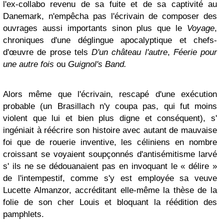
l'ex-collabo revenu de sa fuite et de sa captivité au
Danemark, n'empêcha pas l'écrivain de composer des
ouvrages aussi importants sinon plus que le
Voyage
,
chroniques d'une déglingue apocalyptique et chefs-
d'œuvre de prose tels
D'un château l'autre
,
Féerie pour
une autre fois
ou
Guignol's Band.
Alors même que l'écrivain, rescapé d'une exécution
probable (un Brasillach n'y coupa pas, qui fut moins
violent que lui et bien plus digne et conséquent), s'
ingéniait à réécrire son histoire avec autant de mauvaise
foi que de rouerie inventive, les céliniens en nombre
croissant se voyaient soupçonnés d'antisémitisme larvé
s' ils ne se dédouanaient pas en invoquant le « délire »
de l'intempestif, comme s'y est employée sa veuve
Lucette Almanzor, accréditant elle-même la thèse de la
folie de son cher Louis et bloquant la réédition des
pamphlets.