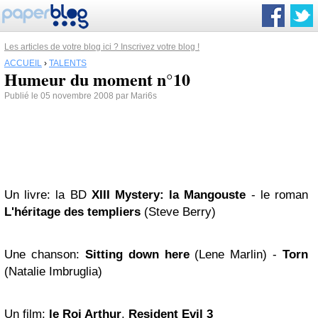
Les articles de votre blog ici ? Inscrivez votre blog !
ACCUEIL
›
TALENTS
Humeur du moment n°10
Publié le 05 novembre 2008 par Mari6s
Un livre: la BD
XIII Mystery: la Mangouste
- le roman
L'héritage des templiers
(Steve Berry)
Une chanson:
Sitting down here
(Lene Marlin) -
Torn
(Natalie Imbruglia)
Un film:
le Roi Arthur
,
Resident Evil 3