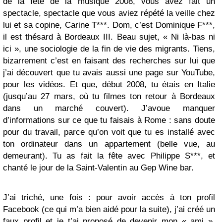
de la fête de la musique 2008, vous avez fait un
spectacle, spectacle que vous aviez répété la veille chez
lui et sa copine, Carine T***. Dom, c’est Dominique F***,
il est thésard à Bordeaux III. Beau sujet, « Ni là-bas ni
ici », une sociologie de la fin de vie des migrants. Tiens,
bizarrement c’est en faisant des recherches sur lui que
j’ai découvert que tu avais aussi une page sur YouTube,
pour les vidéos. Et que, début 2008, tu étais en Italie
(jusqu’au 27 mars, où tu filmes ton retour à Bordeaux
dans un marché couvert). J’avoue manquer
d’informations sur ce que tu faisais à Rome : sans doute
pour du travail, parce qu’on voit que tu es installé avec
ton ordinateur dans un appartement (belle vue, au
demeurant). Tu as fait la fête avec Philippe S***, et
chanté le jour de la Saint-Valentin au Gep Wine bar.
J’ai triché, une fois : pour avoir accès à ton profil
Facebook (ce qui m’a bien aidé pour la suite), j’ai créé un
faux profil et je t’ai proposé de devenir mon « ami ».