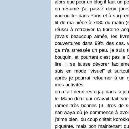
alors que pour un blog il faut un p
en résumé j'ai passé deux jour
vadrouiller dans Paris et à surpre
lit de ma nièce à 7h30 du matin (s
réussi à retrouver la librairie a
j'avais beaucoup aimée, les livr
couvertures dans 99% des cas. vo
ça m'a stressée un peu. je suis 
bouquin. et pourtant c'est pas le 
lire, il se laisse dévorer facil
suis en mode "visuel" et surtout
après je pourrai retourner à un 
mes activités.
on a fait deux resto jap dans la jo
le Mabo-dofu qui m'avait fait sue
ramen très bonnes (3 litres de s
naniwaya où je commence à avoir 
j'aime bien, du coup c'était korokke
piquante. mais bon maintenant que 