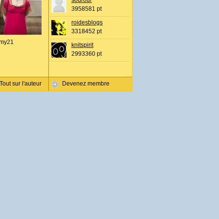
sourour
3958581 pt
roidesblogs
3318452 pt
my21
knitspirit
2993360 pt
Tout sur l'auteur
Devenez membre