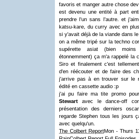
favoris et manger autre chose devi
est devenu une entité à part enti
prendre l'un sans l'autre. et j'a
katsu-kare, du curry avec en pl
si y'avait déjà de la viande dans le 
on a même tripé sur la techno co
supérette asiat (bien moin
étonnemment) ça m'a rappelé la c
Siro et finalement c'est telleme
d'en réécouter et de faire des c
j'arrive pas à en trouver sur le 
édité en cassette audio :p
j'ai pu faire ma tite promo po
Stewart
avec le dance-off con
présentation des derniers osca
regarde Stephen tous les jours ça
avec quelqu'un.
The Colbert Report
Mon - Thurs 1
Rain
Colbert Report Full Episodes