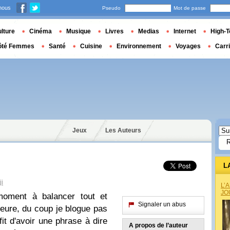
nous
Pseudo
Mot de passe
lture
Cinéma
Musique
Livres
Medias
Internet
High-T
ôté Femmes
Santé
Cuisine
Environnement
Voyages
Carr
Jeux
Les Auteurs
L
i
L’
JO
ment à balancer tout et
Signaler un abus
heure, du coup je blogue pas
ffit d'avoir une phrase à dire
A propos de l’auteur