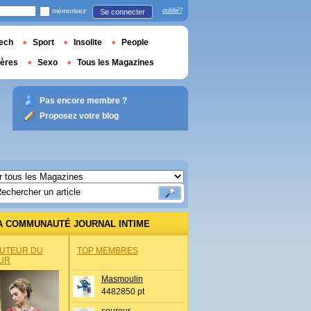
mémorisez
oublié?
Se connecter
ech
Sport
Insolite
People
ières
Sexo
Tous les Magazines
Pas encore membre ?
Proposez votre blog
A COMMUNAUTÉ JOURNAL INTIME
AUTEUR DU
TOP MEMBRES
UR
Masmoulin
4482850 pt