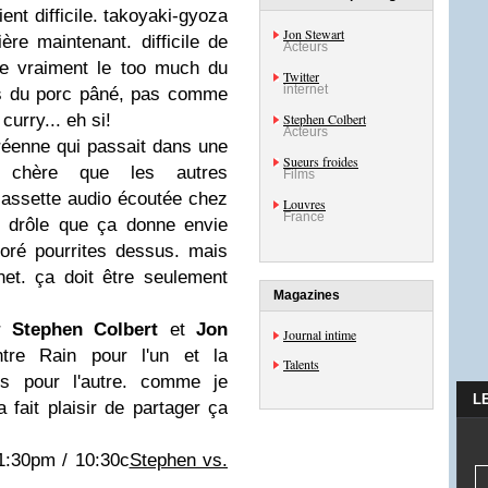
ent difficile. takoyaki-gyoza
Jon Stewart
ère maintenant. difficile de
Acteurs
ime vraiment le too much du
Twitter
internet
us du porc pâné, pas comme
curry... eh si!
Stephen Colbert
Acteurs
réenne qui passait dans une
Sueurs froides
s chère que les autres
Films
assette audio écoutée chez
Louvres
France
nt drôle que ça donne envie
horé pourrites dessus. mais
net. ça doit être seulement
Magazines
ur
Stephen Colbert
et
Jon
Journal intime
tre Rain pour l'un et la
Talents
rs pour l'autre. comme je
L
 fait plaisir de partager ça
1:30pm / 10:30c
Stephen vs.