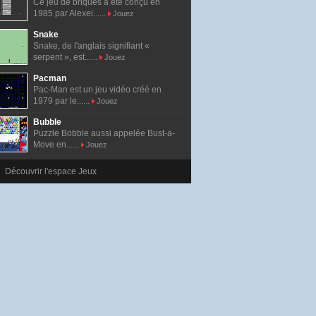
Ce jeu de briques a été conçu en
1985 par Alexei......
Jouez
Snake
Snake, de l'anglais signifiant «
serpent », est......
Jouez
Pacman
Pac-Man est un jeu vidéo créé en
1979 par le......
Jouez
Bubble
Puzzle Bobble aussi appelée Bust-a-
Move en......
Jouez
Découvrir l'espace Jeux