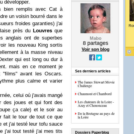
eu développer.
s bien remplis avec Cat à
ndre un voisin bourré dans le
ueurs froides garanties) j'ai
Ro
nglaise près du
Louvres
que
es anglais ont de superbes
Mabo
8
partages
ir les nouveau King sortis
Voir son blog
tellement à la masse niveau
Dexter qui est long ou dur à
ement. mais en ce moment je
Ses derniers articles
 "films" avant les Oscars.
rythme plus calme et varier
The James Stewart Movie
Challenge
Chaumont et Chambord
urnée, celui où j'avais mangé
Les chateaux de la Loire -
r des joues et qui font des
Azay et Chenonceau
oupe ça cale) et le soir au
De la Bretagne au pays de
fait le tour de tout ce que
la Loire
 et j'ai testé leur tofu sauce
j'ai tout testé j'ai mes tits
Dossiers Paperblog