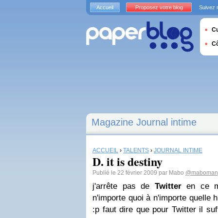
Accueil
Proposez votre blog
Suivez 
Cu
C
Magazine Journal intime
ACCUEIL
›
TALENTS
›
JOURNAL INTIME
D. it is destiny
Publié le 22 février 2009 par Mabo
@mabomanj
j'arrête pas de
Twitter
en ce mo
n'importe quoi à n'importe quelle 
:p faut dire que pour Twitter il su