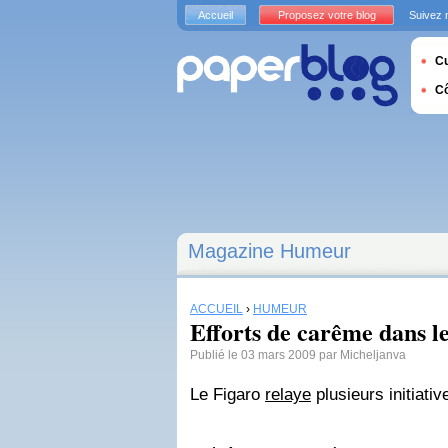
Accueil
Proposez votre blog
Suivez 
Cu
C
Magazine Humeur
ACCUEIL
›
HUMEUR
Efforts de carême dans le
Publié le 03 mars 2009 par Micheljanva
Le Figaro
relaye
plusieurs initiativ