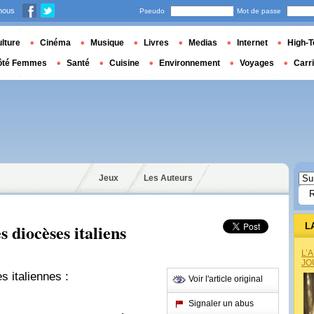
nous
Pseudo
Mot de passe
lture
Cinéma
Musique
Livres
Medias
Internet
High-T
ôté Femmes
Santé
Cuisine
Environnement
Voyages
Carr
Jeux
Les Auteurs
s diocèses italiens
L
L’
JO
es italiennes :
Voir l'article original
Signaler un abus