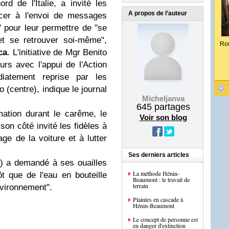
d de l'Italie, a invité les
A propos de l’auteur
cer à l'envoi de messages
pour leur permettre de "se
et se retrouver soi-même",
Ro
ca
. L'initiative de Mgr Benito
urs avec l'appui de l'Action
diatement reprise par les
 (centre), indique le journal
Micheljanva
645
partages
ation durant le carême, le
Voir son blog
son côté invité les fidèles à
e de la voiture et à lutter
Ses derniers articles
) a demandé à ses ouailles
La méthode Hénin-
ôt que de l'eau en bouteille
Beaumont : le travail de
terrain
nvironnement".
Plaintes en cascade à
Hénin-Beaumont
Le concept de personne est
en danger d'extinction