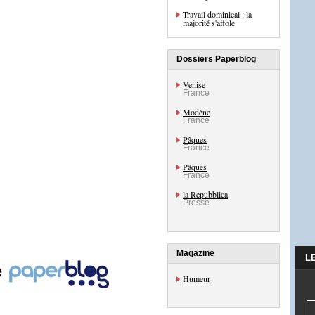
Travail dominical : la
majorité s'affole
Dossiers Paperblog
Venise
France
Modène
France
Pâques
France
Pâques
France
la Repubblica
Presse
Magazine
L
e
Humeur