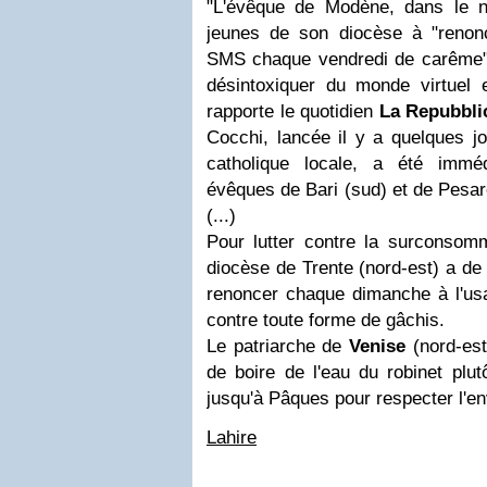
"L'évêque de Modène, dans le nor
jeunes de son diocèse à "renon
SMS chaque vendredi de carême" 
désintoxiquer du monde virtuel 
rapporte le quotidien
La Repubbli
Cocchi, lancée il y a quelques jo
catholique locale, a été immé
évêques de Bari (sud) et de Pesaro
(...)
Pour lutter contre la surconsomm
diocèse de Trente (nord-est) a de 
renoncer chaque dimanche à l'usag
contre toute forme de gâchis.
Le patriarche de
Venise
(nord-est
de boire de l'eau du robinet plut
jusqu'à Pâques pour respecter l'e
Lahire