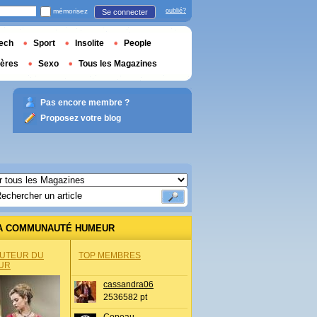
mémorisez
oublié?
Se connecter
ech
Sport
Insolite
People
ières
Sexo
Tous les Magazines
Pas encore membre ?
Proposez votre blog
A COMMUNAUTÉ HUMEUR
AUTEUR DU
TOP MEMBRES
UR
cassandra06
2536582 pt