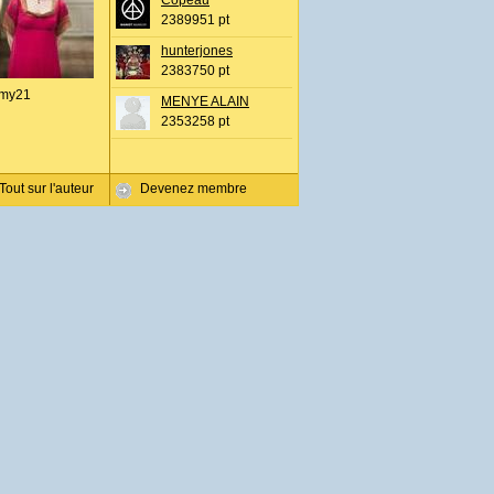
Copeau
2389951 pt
hunterjones
2383750 pt
my21
MENYE ALAIN
2353258 pt
Tout sur l'auteur
Devenez membre