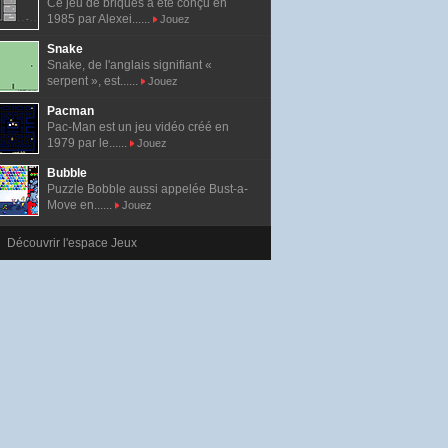
Ce jeu de briques a été conçu en
1985 par Alexei......
Jouez
Snake
Snake, de l'anglais signifiant «
serpent », est......
Jouez
Pacman
Pac-Man est un jeu vidéo créé en
1979 par le......
Jouez
Bubble
Puzzle Bobble aussi appelée Bust-a-
Move en......
Jouez
Découvrir l'espace Jeux