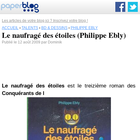
Les articles de votre blog ici ? Inscrivez votre blog !
ACCUEIL
›
TALENTS
›
BD & DESSINS
›
PHILIPPE EBLY
Le naufragé des étoiles (Philippe Ebly)
Publié le 12 août 2009 par Dominik
Le naufragé des étoiles
est le treizième roman des
Conquérants de l