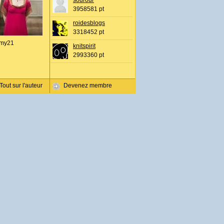
sourour
3958581 pt
roidesblogs
3318452 pt
my21
knitspirit
2993360 pt
Tout sur l'auteur
Devenez membre