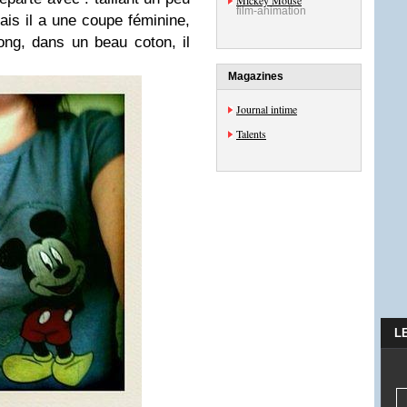
Mickey Mouse
film-animation
 mais il a une coupe féminine,
ong, dans un beau coton, il
Magazines
Journal intime
Talents
L