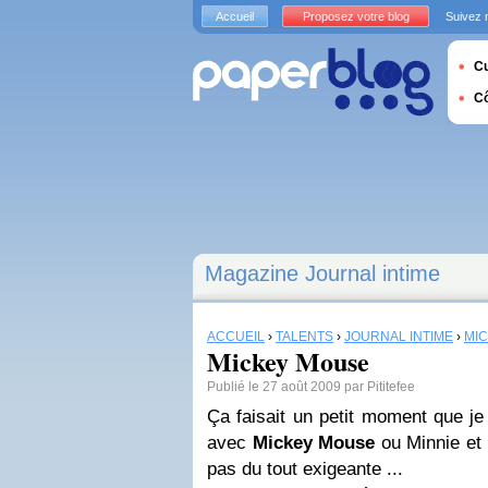
Accueil
Proposez votre blog
Suivez 
Cu
C
Magazine Journal intime
ACCUEIL
›
TALENTS
›
JOURNAL INTIME
›
MI
Mickey Mouse
Publié le 27 août 2009 par Pititefee
Ça faisait un petit moment que je 
avec
Mickey Mouse
ou Minnie et g
pas du tout exigeante ...