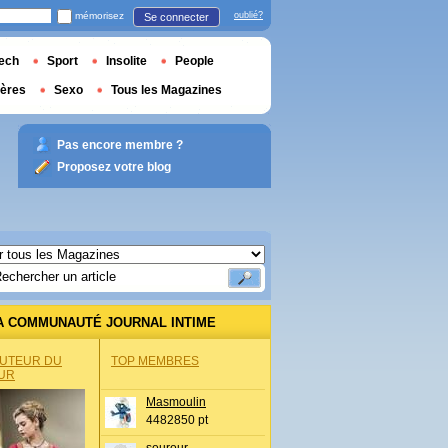
mémorisez
oublié?
Se connecter
ech
Sport
Insolite
People
ières
Sexo
Tous les Magazines
Pas encore membre ?
Proposez votre blog
A COMMUNAUTÉ JOURNAL INTIME
AUTEUR DU
TOP MEMBRES
UR
Masmoulin
4482850 pt