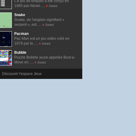
Ce jeu de briques a été conçu en
1985 par Alexei......
Jouez
Snake
Snake, de l'anglais signifiant «
serpent », est......
Jouez
Pacman
Pac-Man est un jeu vidéo créé en
1979 par le......
Jouez
Bubble
Puzzle Bobble aussi appelée Bust-a-
Move en......
Jouez
Découvrir l'espace Jeux