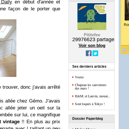
 Daily
en début d'année et
une façon de le porter que
Ro
Pititefee
29976623
partages
Voir son blog
Ses derniers articles
Voeux
Chapeau les sauveteurs
e trouver, donc j'avais arrêté
des mers !
H&M; et Lanvin, mouai...
s allée chez Gémo. J'avais
Sont toqués à Tokyo !
 allée jeter un oeil sur la
 tombée sur lui, ce magnifique
Dossier Paperblog
t vintage
!! En plus au prix
reparte avec ! taillant un peu