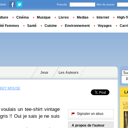
nous
Pseudo
Mot de passe
lture
Cinéma
Musique
Livres
Medias
Internet
High-T
ôté Femmes
Santé
Cuisine
Environnement
Voyages
Carr
Jeux
Les Auteurs
CKEY MOUSE
L
L’
JO
voulais un tee-shirt vintage
Signaler un abus
ris !! Oui je sais je ne suis
A propos de l’auteur