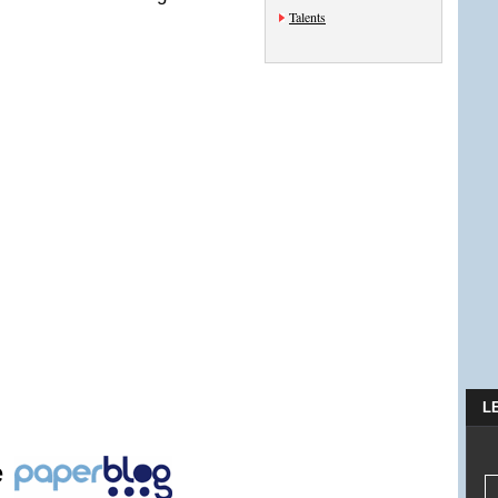
Talents
L
e