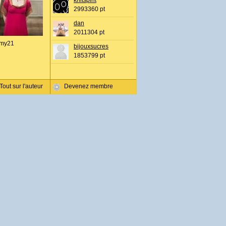
knitspirit
2993360 pt
dan
2011304 pt
my21
bijouxsucres
1853799 pt
Tout sur l'auteur
Devenez membre