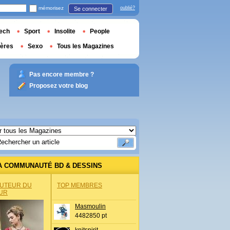
mémorisez
oublié?
Se connecter
ech
Sport
Insolite
People
ières
Sexo
Tous les Magazines
Pas encore membre ?
Proposez votre blog
A COMMUNAUTÉ BD & DESSINS
AUTEUR DU
TOP MEMBRES
UR
Masmoulin
4482850 pt