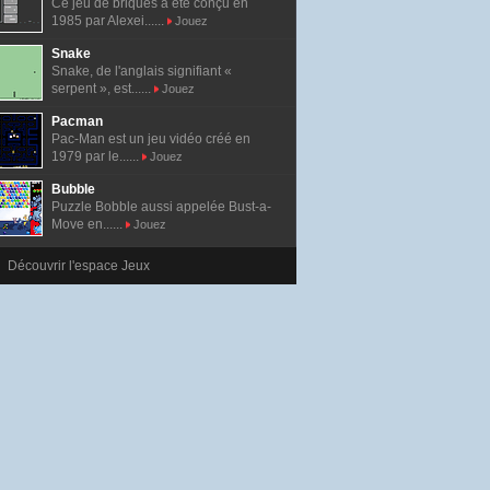
Ce jeu de briques a été conçu en
1985 par Alexei......
Jouez
Snake
Snake, de l'anglais signifiant «
serpent », est......
Jouez
Pacman
Pac-Man est un jeu vidéo créé en
1979 par le......
Jouez
Bubble
Puzzle Bobble aussi appelée Bust-a-
Move en......
Jouez
Découvrir l'espace Jeux