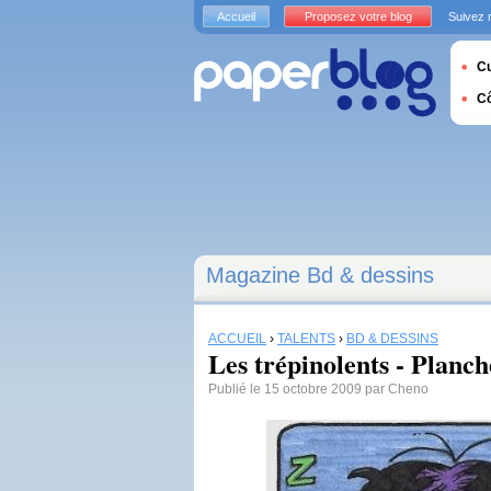
Accueil
Proposez votre blog
Suivez 
Cu
C
Magazine Bd & dessins
ACCUEIL
›
TALENTS
›
BD & DESSINS
Les trépinolents - Planch
Publié le 15 octobre 2009 par Cheno