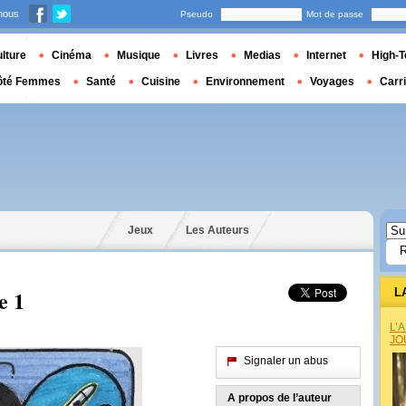
nous
Pseudo
Mot de passe
lture
Cinéma
Musique
Livres
Medias
Internet
High-T
ôté Femmes
Santé
Cuisine
Environnement
Voyages
Carr
Jeux
Les Auteurs
e 1
L
L’
JO
Signaler un abus
A propos de l’auteur