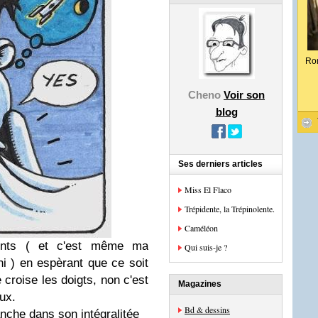
Ro
Cheno
Voir son
blog
Ses derniers articles
Miss El Flaco
Trépidente, la Trépinolente.
Caméléon
lents ( et c'est même ma
Qui suis-je ?
ni ) en espèrant que ce soit
e croise les doigts, non c'est
Magazines
eux.
Bd & dessins
anche dans son intégralitée