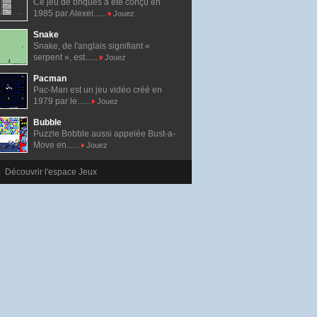
Ce jeu de briques a été conçu en
1985 par Alexei......
Jouez
Snake
Snake, de l'anglais signifiant «
serpent », est......
Jouez
Pacman
Pac-Man est un jeu vidéo créé en
1979 par le......
Jouez
Bubble
Puzzle Bobble aussi appelée Bust-a-
Move en......
Jouez
Découvrir l'espace Jeux