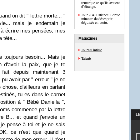
remarque ce qu’ils avaient
d’étrange.
Jour 204: Patience. Forme
and on dit " lettre morte... "
mineure de désespoir,
déguisée en vertu.
vie... mais je lendemain je
ué à écrire mes pensées, mes
 tête...
Magazines
Journal intime
rs toujours besoin... Mais je
Talents
 d'avoir la paix, que je te
 fait depuis maintenant 3
pu avoir par " erreur " je ne
e chose, d'ailleurs en parlant
stinés, tu es dans le carnet
sition à " Bébé Daniella ",
oms commence par la lettre
L
re B... et quand j'envoie un
je pense à toi et je ne sais
 OK, ce n'est que quand je
mpte de mon erreur, il n'est