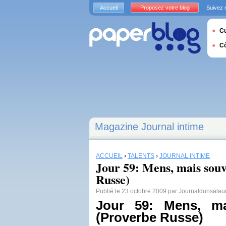
Accueil
Proposez votre blog
Suivez 
Cu
C
Magazine Journal intime
ACCUEIL
›
TALENTS
›
JOURNAL INTIME
Jour 59: Mens, mais souv
Russe)
Publié le 23 octobre 2009 par Journaldunsalau
Jour 59: Mens, mai
(Proverbe Russe)