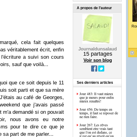
A propos de l’auteur
Ro
marqué, cela fait quelques
Journaldunsalaud
as véritablement écrit, enfin
15
partages
 l'écriture a suivi son cours
Voir son blog
oirs, sauf que voilà...
quoi que ce soit depuis le 11
Ses derniers articles
is soit parti et que sa mère
Jour 483: Il vaut mieux
 J'étais au café de Georges,
que je meurs pour enfin
mieux renaître!
e weekend que j'avais passé
Jour 456: De temps en
t m'a demandé si on pouvait
temps, il faut se reposer de
ne rien faire.
oir, nous avons eu notre
Jour 267: Les rêves
sms pour te dire ce que je
semblent etre vrais tant
que l’on est dedans, ce
 sa part de me parler...
n’est qu’au réveil qu’on