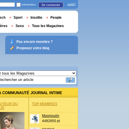
mémorisez
oublié?
Se connecter
ech
Sport
Insolite
People
ières
Sexo
Tous les Magazines
Pas encore membre ?
Proposez votre blog
A COMMUNAUTÉ JOURNAL INTIME
AUTEUR DU
TOP MEMBRES
UR
Masmoulin
4482850 pt