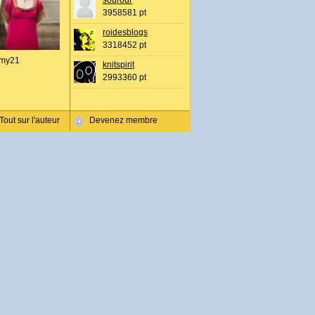
sourour
3958581 pt
roidesblogs
3318452 pt
my21
knitspirit
2993360 pt
Tout sur l'auteur
Devenez membre