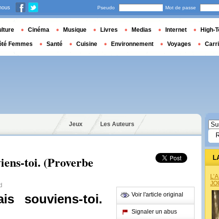
nous
Pseudo
Mot de passe
lture
Cinéma
Musique
Livres
Medias
Internet
High-T
ôté Femmes
Santé
Cuisine
Environnement
Voyages
Carr
Jeux
Les Auteurs
iens-toi. (Proverbe
L
L’
JO
d
Voir l'article original
s souviens-toi.
Signaler un abus