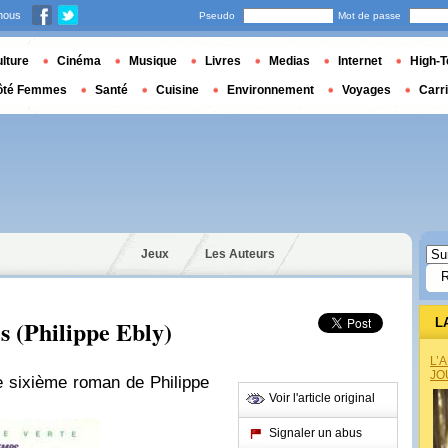
nous
Pseudo
Mot de passe
lture
Cinéma
Musique
Livres
Medias
Internet
High-T
ôté Femmes
Santé
Cuisine
Environnement
Voyages
Carr
Jeux
Les Auteurs
s (Philippe Ebly)
L
L’
JO
e sixième roman de Philippe
Voir l'article original
Signaler un abus