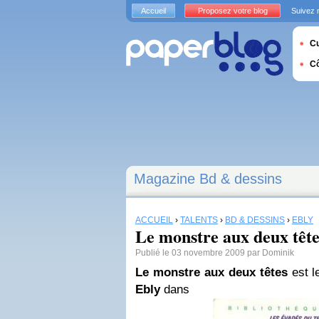
Accueil
Proposez votre blog
Suivez 
Cu
C
Magazine Bd & dessins
ACCUEIL
›
TALENTS
›
BD & DESSINS
›
EBLY
Le monstre aux deux tête
Publié le 03 novembre 2009 par Dominik
Le monstre aux deux têtes
est l
Ebly
dans