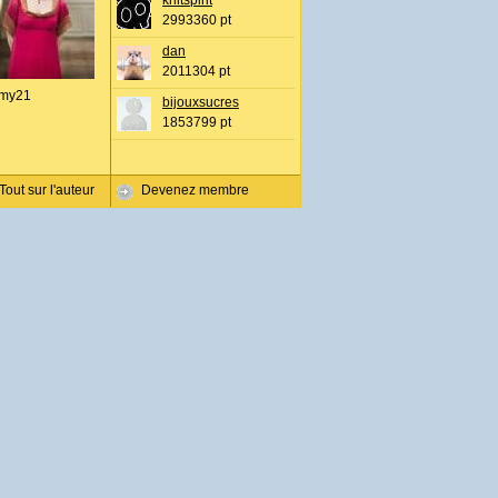
knitspirit
2993360 pt
dan
2011304 pt
my21
bijouxsucres
1853799 pt
Tout sur l'auteur
Devenez membre