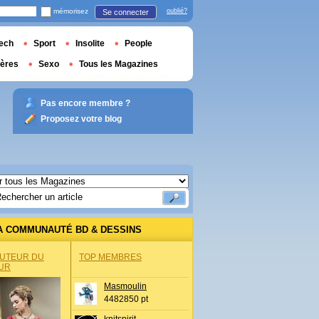
mémorisez
oublié?
Se connecter
ech
Sport
Insolite
People
ières
Sexo
Tous les Magazines
Pas encore membre ?
Proposez votre blog
A COMMUNAUTÉ BD & DESSINS
AUTEUR DU
TOP MEMBRES
UR
Masmoulin
4482850 pt