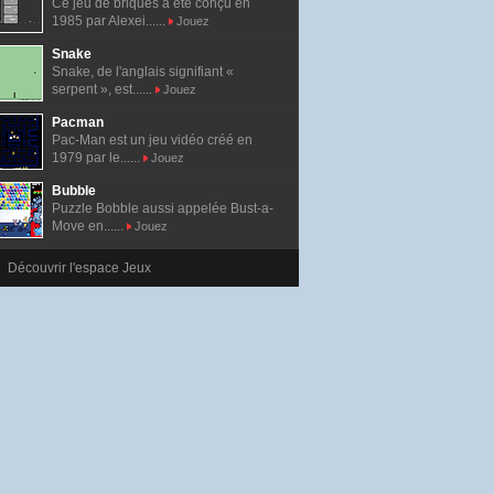
Ce jeu de briques a été conçu en
1985 par Alexei......
Jouez
Snake
Snake, de l'anglais signifiant «
serpent », est......
Jouez
Pacman
Pac-Man est un jeu vidéo créé en
1979 par le......
Jouez
Bubble
Puzzle Bobble aussi appelée Bust-a-
Move en......
Jouez
Découvrir l'espace Jeux