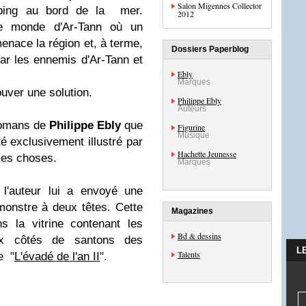
Salon Migennes Collector
mping au bord de la mer.
2012
le monde d'Ar-Tann où un
enace la région et, à terme,
Dossiers Paperblog
par les ennemis d'Ar-Tann et
Ebly
Marques
uver une solution.
Philippe Ebly
Auteurs
 romans de
Philippe Ebly
que
Figurine
Musique
été exclusivement illustré par
Hachette Jeunesse
les choses.
Marques
 l'auteur lui a envoyé une
onstre à deux têtes. Cette
Magazines
s la vitrine contenant les
Bd & dessins
ux côtés de santons des
L
Talents
e "
L'évadé de l'an II
".