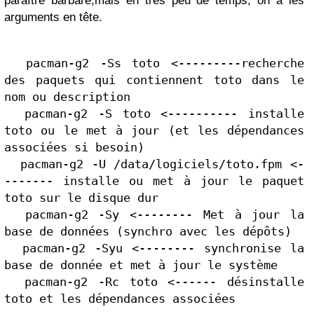
paraître barbare,mais en très peu de temps, on a les
arguments en tête.
  pacman-g2 -Ss toto <---------recherche 
des paquets qui contiennent toto dans le 
nom ou description

  pacman-g2 -S toto <---------- installe 
toto ou le met à jour (et les dépendances 
associées si besoin)

  pacman-g2 -U /data/logiciels/toto.fpm <-
------- installe ou met à jour le paquet 
toto sur le disque dur

  pacman-g2 -Sy <-------- Met à jour la 
base de données (synchro avec les dépôts)

  pacman-g2 -Syu <-------- synchronise la 
base de donnée et met à jour le système

  pacman-g2 -Rc toto <------ désinstalle 
toto et les dépendances associées