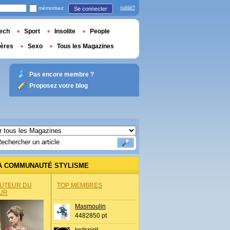
mémorisez
oublié?
Se connecter
ech
Sport
Insolite
People
ières
Sexo
Tous les Magazines
Pas encore membre ?
Proposez votre blog
A COMMUNAUTÉ STYLISME
AUTEUR DU
TOP MEMBRES
UR
Masmoulin
4482850 pt