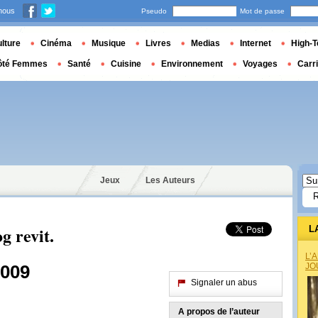
nous
Pseudo
Mot de passe
lture
Cinéma
Musique
Livres
Medias
Internet
High-T
ôté Femmes
Santé
Cuisine
Environnement
Voyages
Carr
Jeux
Les Auteurs
g revit.
L
L’
JO
2009
Signaler un abus
A propos de l’auteur