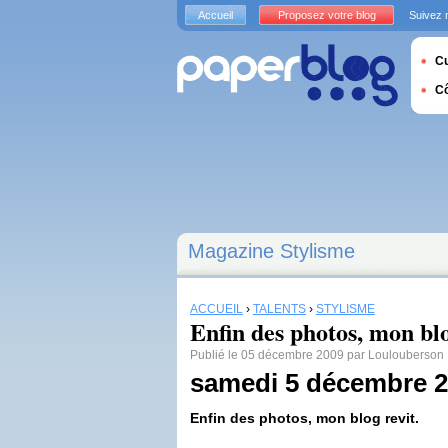
Accueil
Proposez votre blog
Suivez 
Cu
C
Magazine Stylisme
ACCUEIL
›
TALENTS
›
STYLISME
Enfin des photos, mon blo
Publié le 05 décembre 2009 par Loulouberson
samedi 5 décembre 
Enfin des photos, mon blog revit.