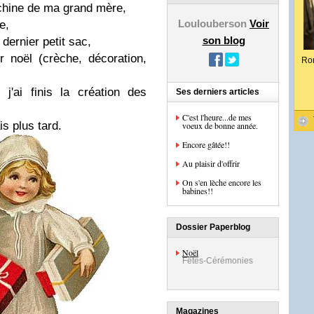
chine de ma grand mère,
Loulouberson
Voir
e,
son blog
dernier petit sac,
r noël (crèche, décoration,
Ro
j'ai finis la création des
Ses derniers articles
C'est l'heure...de mes
s plus tard.
voeux de bonne année.
Encore gâtée!!
Au plaisir d'offrir
On s'en lèche encore les
babines!!
Dossier Paperblog
Noël
Fêtes-Cérémonies
Magazines