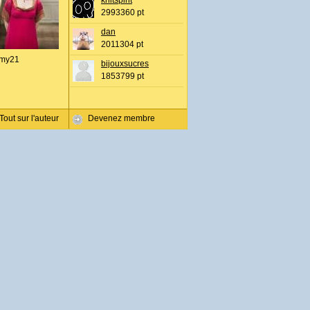
knitspirit
2993360 pt
dan
2011304 pt
my21
bijouxsucres
1853799 pt
Tout sur l'auteur
Devenez membre