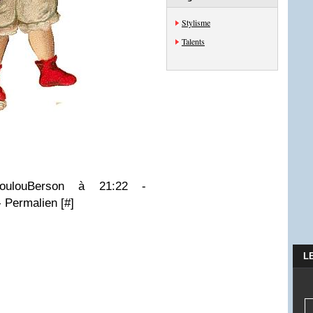
Stylisme
Talents
ulouBerson à 21:22 -
- Permalien [#]
L