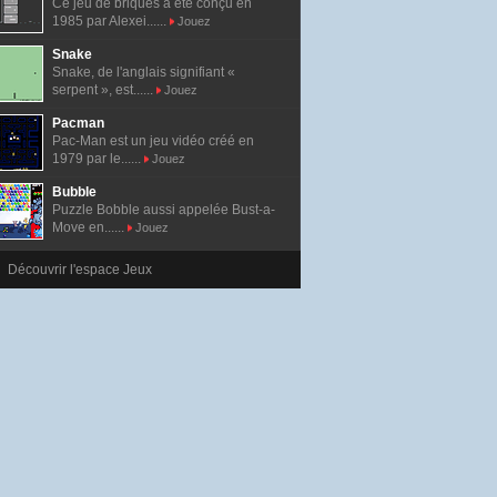
Ce jeu de briques a été conçu en
1985 par Alexei......
Jouez
Snake
Snake, de l'anglais signifiant «
serpent », est......
Jouez
Pacman
Pac-Man est un jeu vidéo créé en
1979 par le......
Jouez
Bubble
Puzzle Bobble aussi appelée Bust-a-
Move en......
Jouez
Découvrir l'espace Jeux