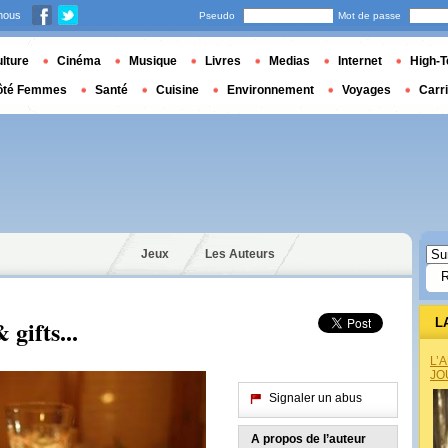
nous
Pseudo
Mot de passe
lture
Cinéma
Musique
Livres
Medias
Internet
High-T
ôté Femmes
Santé
Cuisine
Environnement
Voyages
Carr
Jeux
Les Auteurs
gifts...
L
L’
JO
Signaler un abus
A propos de l’auteur