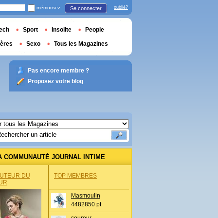
mémorisez
oublié?
Se connecter
ech
Sport
Insolite
People
ières
Sexo
Tous les Magazines
Pas encore membre ?
Proposez votre blog
A COMMUNAUTÉ JOURNAL INTIME
AUTEUR DU
TOP MEMBRES
UR
Masmoulin
4482850 pt