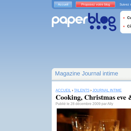
Accueil
Proposez votre blog
Suivez 
Cu
C
Magazine Journal intime
ACCUEIL
›
TALENTS
›
JOURNAL INTIME
Cooking, Christmas eve & 
Publié le 28 décembre 2009 par Ally