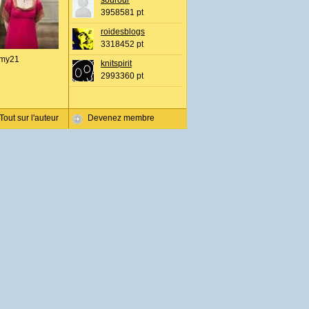
sourour
3958581 pt
roidesblogs
3318452 pt
my21
knitspirit
2993360 pt
Tout sur l'auteur
Devenez membre