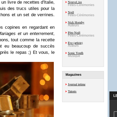
Nouvel An
n livre de recettes d'Italie,
Fêtes-Cérémonies
uis des trucs utiles pour la
Noël
rchons et un set de verrines.
Fêtes-Cérémonies
Nick Hornby
Auteurs
des copines en regardant en
Père Noël
ariages et un enterrement
,
Fêtes-Cérémonies
bons, tout comme la recette
Eve (artiste)
ont eu beaucoup de succès
Acteurs
après le repas ;) Et vous, le
Sonic Youth
Musique
Magazines
Journal intime
Talents
L