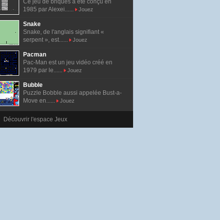
Ce jeu de briques a été conçu en
1985 par Alexei......
Jouez
Snake
Snake, de l'anglais signifiant «
serpent », est......
Jouez
Pacman
Pac-Man est un jeu vidéo créé en
1979 par le......
Jouez
Bubble
Puzzle Bobble aussi appelée Bust-a-
Move en......
Jouez
Découvrir l'espace Jeux