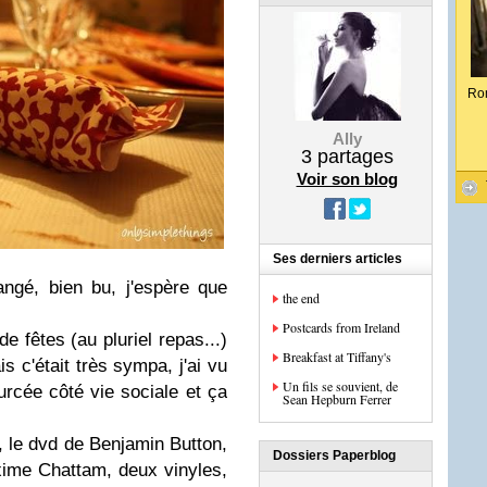
Ro
Ally
3
partages
Voir son blog
Ses derniers articles
ngé, bien bu, j'espère que
the end
Postcards from Ireland
e fêtes (au pluriel repas...)
Breakfast at Tiffany's
is c'était très sympa, j'ai vu
Un fils se souvient, de
rcée côté vie sociale et ça
Sean Hepburn Ferrer
, le dvd de Benjamin Button,
Dossiers Paperblog
ime Chattam, deux vinyles,