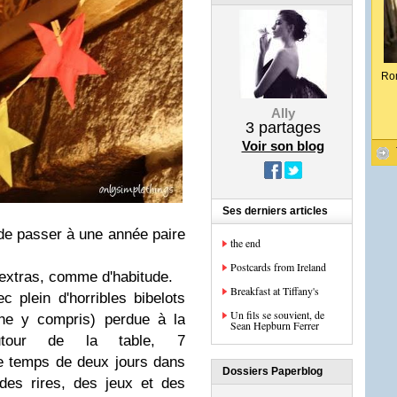
Ro
Ally
3
partages
Voir son blog
Ses derniers articles
 de passer à une année paire
the end
Postcards from Ireland
 extras, comme d'habitude.
Breakfast at Tiffany's
 plein d'horribles bibelots
Un fils se souvient, de
che y compris) perdue à la
Sean Hepburn Ferrer
utour de la table, 7
le temps de deux jours dans
Dossiers Paperblog
des rires, des jeux et des