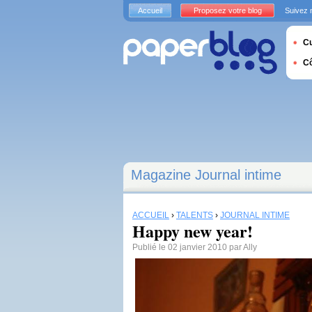
Accueil
Proposez votre blog
Suivez 
Cu
C
Magazine Journal intime
ACCUEIL
›
TALENTS
›
JOURNAL INTIME
Happy new year!
Publié le 02 janvier 2010 par Ally