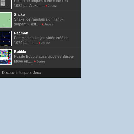
Ce jeu de briques a été conçu en
1985 par Alexei......
Jouez
Snake
Snake, de l'anglais signifiant «
serpent », est......
Jouez
Pacman
Pac-Man est un jeu vidéo créé en
1979 par le......
Jouez
Bubble
Puzzle Bobble aussi appelée Bust-a-
Move en......
Jouez
Découvrir l'espace Jeux