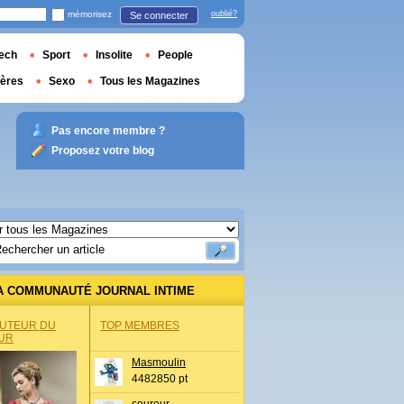
mémorisez
oublié?
Se connecter
ech
Sport
Insolite
People
ières
Sexo
Tous les Magazines
Pas encore membre ?
Proposez votre blog
A COMMUNAUTÉ JOURNAL INTIME
AUTEUR DU
TOP MEMBRES
UR
Masmoulin
4482850 pt