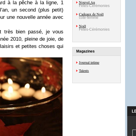
Nouvel An
d à la pêche à la ligne, 1
Fêtes-Cérémonies
'an, un second (plus petit)
Cadeaux de Noël
 pour une nouvelle année avec
cote-femme
Noël
Fêtes-Cérémonies
st très bien passé, je vous
née 2010, pleine de joie, de
aisirs et petites choses qui
Magazines
Journal intime
Talents
L