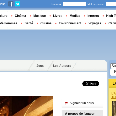
nous
Pseudo
Mot de passe
lture
Cinéma
Musique
Livres
Medias
Internet
High-T
ôté Femmes
Santé
Cuisine
Environnement
Voyages
Carr
Jeux
Les Auteurs
L
L’
JO
Signaler un abus
A propos de l’auteur