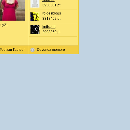
sourour
3958581 pt
roidesblogs
3318452 pt
my21
knitspirit
2993360 pt
Tout sur l'auteur
Devenez membre