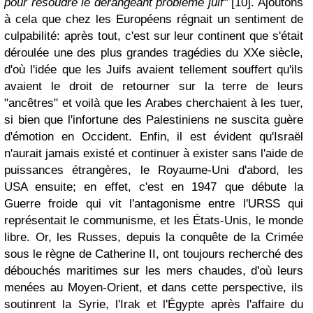
pour résoudre le dérangeant problème juif"
[10]. Ajoutons
à cela que chez les Européens régnait un sentiment de
culpabilité: après tout, c'est sur leur continent que s'était
déroulée une des plus grandes tragédies du XXe siècle,
d'où l'idée que les Juifs avaient tellement souffert qu'ils
avaient le droit de retourner sur la terre de leurs
"ancêtres" et voilà que les Arabes cherchaient à les tuer,
si bien que l'infortune des Palestiniens ne suscita guère
d'émotion en Occident. Enfin, il est évident qu'Israël
n'aurait jamais existé et continuer à exister sans l'aide de
puissances étrangères, le Royaume-Uni d'abord, les
USA ensuite; en effet, c'est en 1947 que débute la
Guerre froide qui vit l'antagonisme entre l'URSS qui
représentait le communisme, et les États-Unis, le monde
libre. Or, les Russes, depuis la conquête de la Crimée
sous le règne de Catherine II, ont toujours recherché des
débouchés maritimes sur les mers chaudes, d'où leurs
menées au Moyen-Orient, et dans cette perspective, ils
soutinrent la Syrie, l'Irak et l'Égypte après l'affaire du