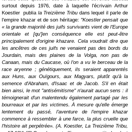
surtout depuis 1976, date à laquelle l'écrivain Arthur
Koestler publia
la Treizième Tribu
dans lequel il parle de
l'empire khazar et de son héritage:
"Koestler pensait que
« la grande majorité des juifs survivants vient de l'Europe
orientale et [qu']en conséquence elle est peut-être
principalement d'origine khazare. Cela voudrait dire que
les ancêtres de ces juifs ne venaient pas des bords du
Jourdain, mais des plaines de la Volga, non pas de
Canaan, mais du Caucase, où l'on a vu le berceau de la
race aryenne ; génétiquement, ils seraient apparentés
aux Huns, aux Ouïgours, aux Magyars, plutôt qu'à la
semence d'Abraham, d'Isaac et de Jacob. S'il en était
bien ainsi, le mot "antisémitisme" n'aurait aucun sens : il
témoignerait d'un malentendu également partagé par les
bourreaux et par les victimes. À mesure qu'elle émerge
lentement du passé, l'aventure de l'empire khazar
commence à ressembler à une farce, la plus cruelle que
l'histoire ait perpétrée». (A. Koestler, La Treizième Tribu,