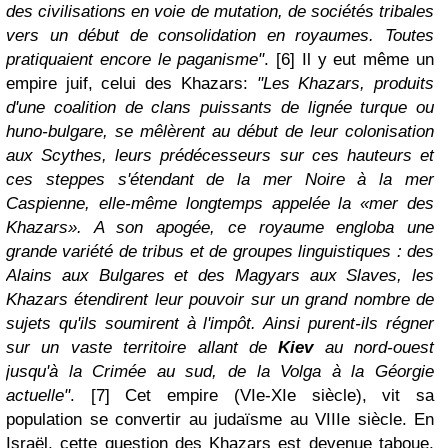
des civilisations en voie de mutation, de sociétés tribales
vers un début de consolidation en royaumes. Toutes
pratiquaient encore le paganisme"
. [6] Il y eut même un
empire juif, celui des Khazars:
"Les Khazars, produits
d'une coalition de clans puissants de lignée turque ou
huno-bulgare, se mêlèrent au début de leur colonisation
aux Scythes, leurs prédécesseurs sur ces hauteurs et
ces steppes s'étendant de la mer Noire à la mer
Caspienne, elle-même longtemps appelée la «mer des
Khazars». A son apogée, ce royaume engloba une
grande variété de tribus et de groupes linguistiques : des
Alains aux Bulgares et des Magyars aux Slaves, les
Khazars étendirent leur pouvoir sur un grand nombre de
sujets qu'ils soumirent à l'impôt. Ainsi purent-ils régner
sur un vaste territoire allant de
Kiev
au nord-ouest
jusqu'à la Crimée au sud, de la Volga à la Géorgie
actuelle"
. [7] Cet empire (VIe-XIe siècle), vit sa
population se convertir au judaïsme au VIIIe siècle. En
Israël, cette question des Khazars est devenue taboue,