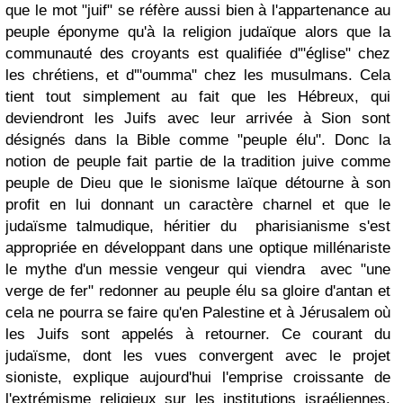
que le mot "juif" se réfère aussi bien à l'appartenance au
peuple éponyme qu'à la religion judaïque alors que la
communauté des croyants est qualifiée d'"église" chez
les chrétiens, et d'"oumma" chez les musulmans. Cela
tient tout simplement au fait que les Hébreux, qui
deviendront les Juifs avec leur arrivée à Sion sont
désignés dans la Bible comme "peuple élu". Donc la
notion de peuple fait partie de la tradition juive comme
peuple de Dieu que le sionisme laïque détourne à son
profit en lui donnant un caractère charnel et que le
judaïsme talmudique, héritier du pharisianisme s'est
appropriée en développant dans une optique millénariste
le mythe d'un messie vengeur qui viendra avec "une
verge de fer" redonner au peuple élu sa gloire d'antan et
cela ne pourra se faire qu'en Palestine et à Jérusalem où
les Juifs sont appelés à retourner. Ce courant du
judaïsme, dont les vues convergent avec le projet
sioniste, explique aujourd'hui l'emprise croissante de
l'extrémisme religieux sur les institutions israéliennes.