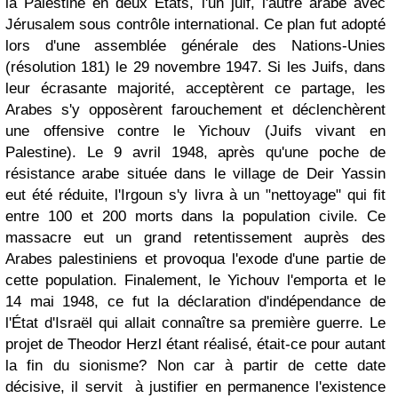
la Palestine en deux États, l'un juif, l'autre arabe avec
Jérusalem sous contrôle international. Ce plan fut adopté
lors d'une assemblée générale des Nations-Unies
(résolution 181) le 29 novembre 1947. Si les Juifs, dans
leur écrasante majorité, acceptèrent ce partage, les
Arabes s'y opposèrent farouchement et déclenchèrent
une offensive contre le Yichouv (Juifs vivant en
Palestine). Le 9 avril 1948, après qu'une poche de
résistance arabe située dans le village de Deir Yassin
eut été réduite, l'Irgoun s'y livra à un "nettoyage" qui fit
entre 100 et 200 morts dans la population civile. Ce
massacre eut un grand retentissement auprès des
Arabes palestiniens et provoqua l'exode d'une partie de
cette population. Finalement, le Yichouv l'emporta et le
14 mai 1948, ce fut la déclaration d'indépendance de
l'État d'Israël qui allait connaître sa première guerre. Le
projet de Theodor Herzl étant réalisé, était-ce pour autant
la fin du sionisme? Non car à partir de cette date
décisive, il servit à justifier en permanence l'existence