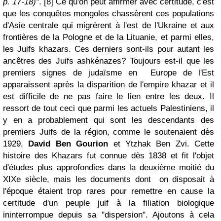
p. 17-18)"
. [8] Ce qu'on peut affirmer avec certitude, c'est
que les conquêtes mongoles chassèrent ces populations
d'Asie centrale qui migrèrent à l'est de l'Ukraine et aux
frontières de la Pologne et de la Lituanie, et parmi elles,
les Juifs khazars. Ces derniers sont-ils pour autant les
ancêtres des Juifs ashkénazes? Toujours est-il que les
premiers signes de judaïsme en Europe de l'Est
apparaissent après la disparition de l'empire khazar et il
est difficile de ne pas faire le lien entre les deux. Il
ressort de tout ceci que parmi les actuels Palestiniens, il
y en a probablement qui sont les descendants des
premiers Juifs de la région, comme le soutenaient dès
1929,
David Ben Gourion
et Ytzhak Ben Zvi. Cette
histoire des Khazars fut connue dès 1838 et fit l'objet
d'études plus approfondies dans la deuxième moitié du
XIXe siècle, mais les documents dont on disposait à
l'époque étaient trop rares pour remettre en cause la
certitude d'un peuple juif à la filiation biologique
ininterrompue depuis sa "dispersion". Ajoutons à cela