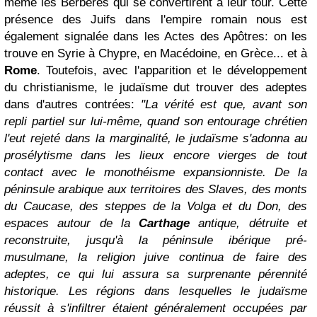
même les Berbères qui se convertirent à leur tour. Cette
présence des Juifs dans l'empire romain nous est
également signalée dans les Actes des Apôtres: on les
trouve en Syrie à Chypre, en Macédoine, en Grèce... et à
Rome
. Toutefois, avec l'apparition et le développement
du christianisme, le judaïsme dut trouver des adeptes
dans d'autres contrées:
"La vérité est que, avant son
repli partiel sur lui-même, quand son entourage chrétien
l'eut rejeté dans la marginalité, le judaïsme s'adonna au
prosélytisme dans les lieux encore vierges de tout
contact avec le monothéisme expansionniste. De la
péninsule arabique aux territoires des Slaves, des monts
du Caucase, des steppes de la Volga et du Don, des
espaces autour de la
Carthage
antique, détruite et
reconstruite, jusqu'à la péninsule ibérique pré-
musulmane, la religion juive continua de faire des
adeptes, ce qui lui assura sa surprenante pérennité
historique. Les régions dans lesquelles le judaïsme
réussit à s'infiltrer étaient généralement occupées par