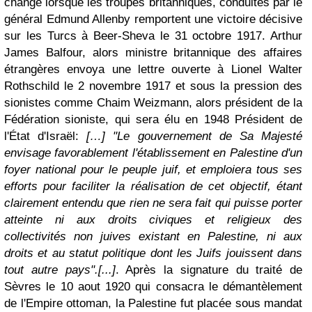
change lorsque les troupes britanniques, conduites par le
général Edmund Allenby remportent une victoire décisive
sur les Turcs à Beer-Sheva le 31 octobre 1917. Arthur
James Balfour, alors ministre britannique des affaires
étrangères envoya une lettre ouverte à Lionel Walter
Rothschild le 2 novembre 1917 et sous la pression des
sionistes comme Chaim Weizmann, alors président de la
Fédération sioniste, qui sera élu en 1948 Président de
l'État d'Israël:
[…] "Le gouvernement de Sa Majesté
envisage favorablement l'établissement en Palestine d'un
foyer national pour le peuple juif, et emploiera tous ses
efforts pour faciliter la réalisation de cet objectif, étant
clairement entendu que rien ne sera fait qui puisse porter
atteinte ni aux droits civiques et religieux des
collectivités non juives existant en Palestine, ni aux
droits et au statut politique dont les Juifs jouissent dans
tout autre pays".[...]
. Après la signature du traité de
Sèvres le 10 aout 1920 qui consacra le démantèlement
de l'Empire ottoman, la Palestine fut placée sous mandat