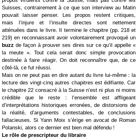
propos virulents contre la Suisse, mais pas contre les
Suisses, contrairement à ce que son interview au Matin
pouvait laisser penser. Les propos restent critiques,
mais l’injure et l’insulte directes sont nettement
atténuées dans le livre. Il termine le chapitre (pp. 218 et
219) en reconnaissant avoir volontairement provoqué un
buzz
de façon à prouver ses dires sur ce qu’il appelle «
la meute ». Tout cela serait donc simple provocation
destinée à faire réagir. On doit reconnaître que, de ce
côté-là, ce fut réussi.
Mais on ne peut pas en dire autant du livre lui-même : la
lecture des vingt-cinq autres chapitres est édifiante. Car
le chapitre 22 consacré à la Suisse n’est ni plus ni moins
crédible que le reste : l’ensemble est affligeant
d’interprétations historiques erronées, de distorsions de
la réalité, d’arguments contestables, de conclusions
fallacieuses. Si Yann Moix s’érige en avocat de Roman
Polanski, alors ce dernier est bien mal défendu !
Le rôle de prescripteur du libraire