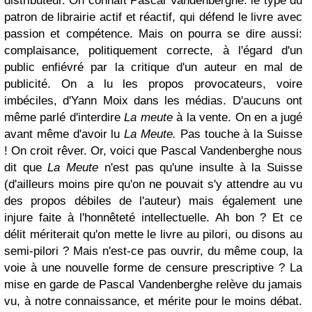
distributeur. On connaît Pascal Vandenberghe: le type du
patron de librairie actif et réactif, qui défend le livre avec
passion et compétence. Mais on pourra se dire aussi:
complaisance, politiquement correcte, à l'égard d'un
public enfiévré par la critique d'un auteur en mal de
publicité. On a lu les propos provocateurs, voire
imbéciles, d'Yann Moix dans les médias. D'aucuns ont
même parlé d'interdire
La meute
à la vente. On en a jugé
avant même d'avoir lu
La Meute.
Pas touche à la Suisse
! On croit rêver. Or, voici que Pascal Vandenberghe nous
dit que
La Meute
n'est pas qu'une insulte à la Suisse
(d'ailleurs moins pire qu'on ne pouvait s'y attendre au vu
des propos débiles de l'auteur) mais également une
injure faite à l'honnêteté intellectuelle. Ah bon ? Et ce
délit mériterait qu'on mette le livre au pilori, ou disons au
semi-pilori ? Mais n'est-ce pas ouvrir, du même coup, la
voie à une nouvelle forme de censure prescriptive ? La
mise en garde de Pascal Vandenberghe relève du jamais
vu, à notre connaissance, et mérite pour le moins débat.