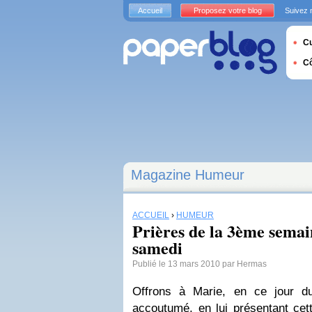
Accueil
Proposez votre blog
Suivez 
Cu
C
Magazine Humeur
ACCUEIL
›
HUMEUR
Prières de la 3ème semai
samedi
Publié le 13 mars 2010 par Hermas
Offrons à Marie, en ce jour 
accoutumé, en lui présentant cet