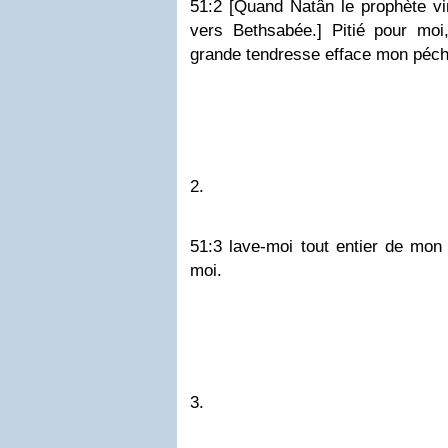
51:2 [Quand Natân le prophète vint
vers Bethsabée.] Pitié pour moi
grande tendresse efface mon péch
2.
51:3 lave-moi tout entier de mon 
moi.
3.