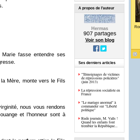
s.
A propos de l’auteur
Ro
Hermas
907
partages
Voir son blog
r Marie fasse entendre ses
gresse.
Ses derniers articles
"Témoignages de victimes
de répressions policières"
la Mère, monte vers le Fils
(juin 2013)
La répression socialiste en
France
"Le mariage anormal" à
commander sur "Liberté
irginité, nous vous rendons
politique"
ouange et l'honneur sont à
Rude journée, M. Valls !
Quand les enfants font
trembler la République...