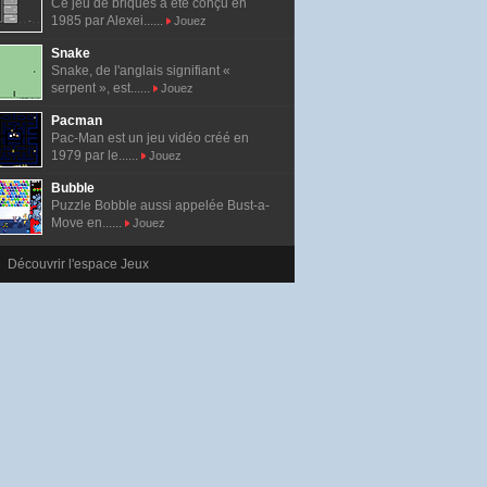
Ce jeu de briques a été conçu en
1985 par Alexei......
Jouez
Snake
Snake, de l'anglais signifiant «
serpent », est......
Jouez
Pacman
Pac-Man est un jeu vidéo créé en
1979 par le......
Jouez
Bubble
Puzzle Bobble aussi appelée Bust-a-
Move en......
Jouez
Découvrir l'espace Jeux