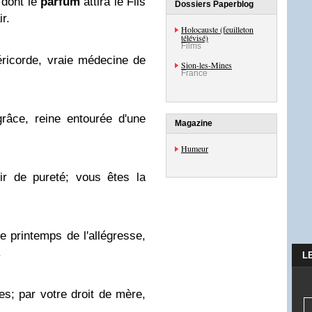
 dont le
parfum
attira le Fils
Dossiers Paperblog
ir.
Holocauste (feuilleton
télévisé)
Films
ricorde, vraie médecine de
Sion-les-Mines
France
râce, reine entourée d'une
Magazine
Humeur
ir de pureté; vous êtes la
e printemps de l'allégresse,
.
L
s; par votre droit de mère,