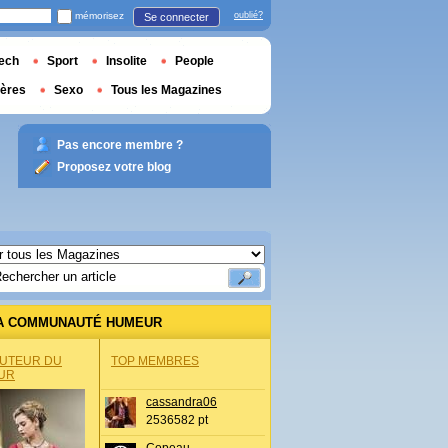
mémorisez
oublié?
Se connecter
ech
Sport
Insolite
People
ières
Sexo
Tous les Magazines
Pas encore membre ?
Proposez votre blog
A COMMUNAUTÉ HUMEUR
AUTEUR DU
TOP MEMBRES
UR
cassandra06
2536582 pt