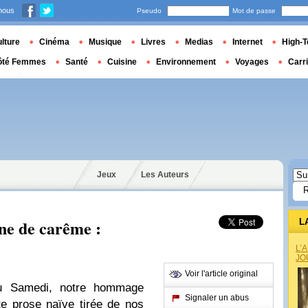
nous
Pseudo
Mot de passe
lture
Cinéma
Musique
Livres
Medias
Internet
High-T
ôté Femmes
Santé
Cuisine
Environnement
Voyages
Carr
Jeux
Les Auteurs
ne de carême :
L
L’
JO
Voir l'article original
du Samedi, notre hommage
Signaler un abus
te prose naïve tirée de nos