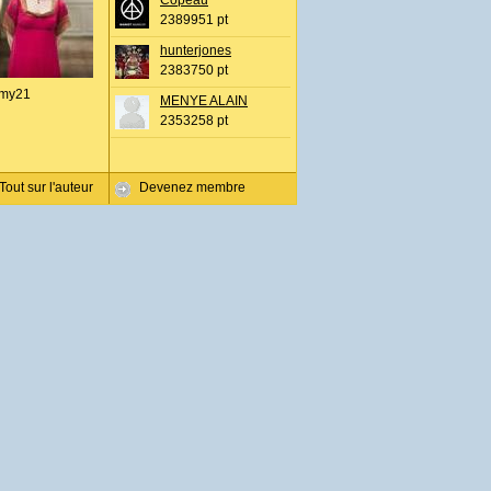
Copeau
2389951 pt
hunterjones
2383750 pt
my21
MENYE ALAIN
2353258 pt
Tout sur l'auteur
Devenez membre