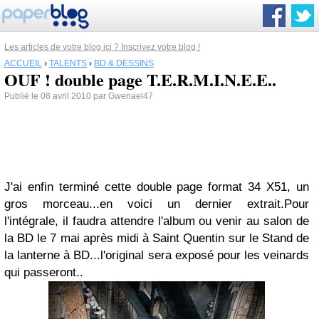
Les articles de votre blog ici ? Inscrivez votre blog !
ACCUEIL
›
TALENTS
›
BD & DESSINS
OUF ! double page T.E.R.M.I.N.E.E..
Publié le 08 avril 2010 par Gwenael47
J'ai enfin terminé cette double page format 34 X51, un
gros morceau...en voici un dernier extrait.
Pour
l'intégrale, il faudra attendre l'album ou venir au salon de
la BD le 7 mai après midi à Saint Quentin sur le Stand de
la lanterne à BD...
l'original sera exposé pour les veinards
qui passeront..