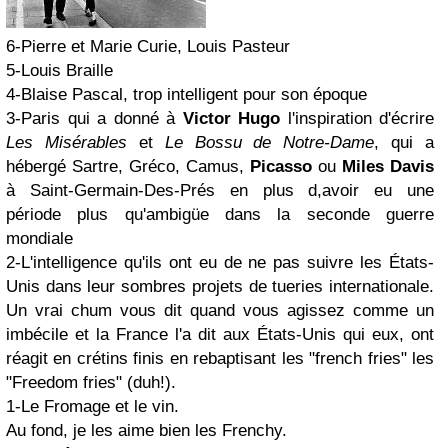
6-Pierre et Marie Curie, Louis Pasteur
5-Louis Braille
4-Blaise Pascal, trop intelligent pour son époque
3-Paris qui a donné à
Victor Hugo
l'inspiration d'écrire
Les Misérables
et
Le Bossu de Notre-Dame
, qui a
hébergé Sartre, Gréco, Camus,
Picasso
ou
Miles Davis
à Saint-Germain-Des-Prés en plus d,avoir eu une
période plus qu'ambigüe dans la seconde guerre
mondiale
2-L'intelligence qu'ils ont eu de ne pas suivre les États-
Unis dans leur sombres projets de tueries internationale.
Un vrai chum vous dit quand vous agissez comme un
imbécile et la France l'a dit aux États-Unis qui eux, ont
réagit en crétins finis en rebaptisant les "french fries" les
"Freedom fries" (duh!).
1-Le Fromage et le vin.
Au fond, je les aime bien les Frenchy.