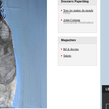
Dossiers Paperblog
Tous les matins du monde
Films
Alain Corneau
Scénariste-Réalisateur
Magazines
Bd & dessins
Talents
L