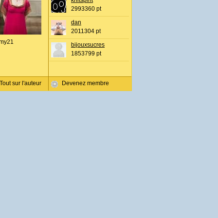
knitspirit
2993360 pt
dan
2011304 pt
my21
bijouxsucres
1853799 pt
Tout sur l'auteur
Devenez membre