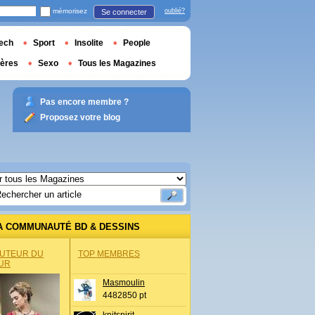
mémorisez
oublié?
Se connecter
ech
Sport
Insolite
People
ières
Sexo
Tous les Magazines
Pas encore membre ?
Proposez votre blog
A COMMUNAUTÉ BD & DESSINS
AUTEUR DU
TOP MEMBRES
UR
Masmoulin
4482850 pt