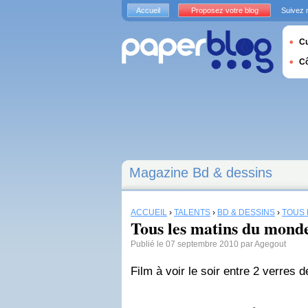
Accueil
Proposez votre blog
Suivez 
Cu
C
Magazine Bd & dessins
ACCUEIL
›
TALENTS
›
BD & DESSINS
›
TOUS 
Tous les matins du monde
Publié le 07 septembre 2010 par Agegout
Film à voir le soir entre 2 verres d