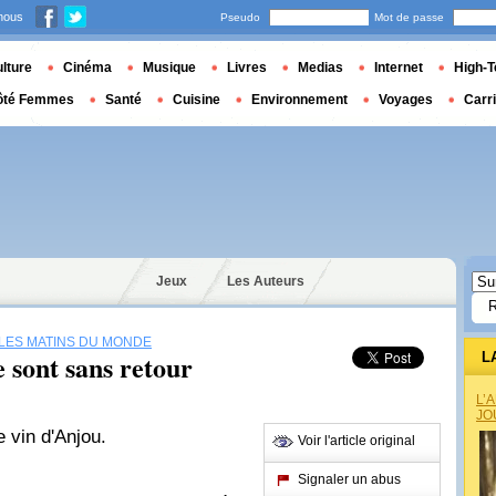
nous
Pseudo
Mot de passe
lture
Cinéma
Musique
Livres
Medias
Internet
High-T
ôté Femmes
Santé
Cuisine
Environnement
Voyages
Carr
Jeux
Les Auteurs
LES MATINS DU MONDE
 sont sans retour
L
L’
JO
e vin d'Anjou.
Voir l'article original
Signaler un abus