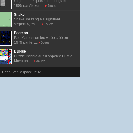
Ce jeu de briques a été conçu en
1985 par Alexei......
Jouez
Snake
Snake, de l'anglais signifiant «
serpent », est......
Jouez
Pacman
Pac-Man est un jeu vidéo créé en
1979 par le......
Jouez
Bubble
Puzzle Bobble aussi appelée Bust-a-
Move en......
Jouez
Découvrir l'espace Jeux