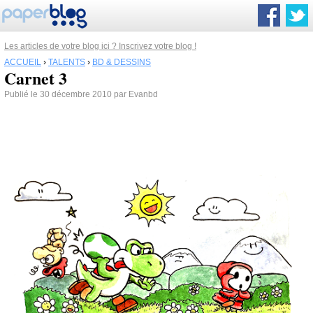
Les articles de votre blog ici ? Inscrivez votre blog !
ACCUEIL
›
TALENTS
›
BD & DESSINS
Carnet 3
Publié le 30 décembre 2010 par Evanbd