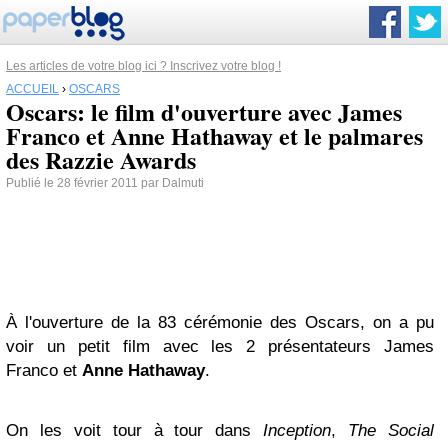
Les articles de votre blog ici ? Inscrivez votre blog !
ACCUEIL
›
OSCARS
Oscars: le film d'ouverture avec James
Franco et Anne Hathaway et le palmares
des Razzie Awards
Publié le 28 février 2011 par Dalmuti
À l'ouverture de la 83 cérémonie des Oscars, on a pu
voir un petit film avec les 2 présentateurs James
Franco et
Anne Hathaway
.
On les voit tour à tour dans
Inception
,
The Social