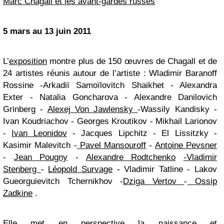
Marc Chagall et les avant-gardes russes
5 mars au 13 juin 2011
L’
exposition
montre plus de 150 œuvres de Chagall et de
24 artistes réunis autour de l’artiste : Wladimir Baranoff
Rossine -Arkadiï Samoïlovitch Shaikhet - Alexandra
Exter - Natalia Goncharova - Alexandre Danilovich
Grinberg -
Alexej Von Jawlensky
-Wassily Kandisky -
Ivan Koudriachov - Georges Kroutikov - Mikhail Larionov
-
Ivan Leonidov
- Jacques Lipchitz - El Lissitzky -
Kasimir Malevitch -
Pavel Mansouroff
-
Antoine Pevsner
-
Jean Pougny
-
Alexandre Rodtchenko
-Vladimir
Stenberg
-
Léopold Survage
- Vladimir Tatline - Lakov
Gueorguievitch Tchernikhov -
Dziga Vertov
-
Ossip
Zadkine
.
Elle met en perspective la naissance et