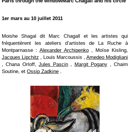
Paris through the window
Marc Chagall and his circle
1er mars au 10 juillet 2011
Moishe Shagal dit Marc Chagall et les artistes qui
fréquentèrent les ateliers d’artistes de
La Ruche
à
Montparnasse :
Alexander Archipenko
,
Moïse Kisling,
Jacques Lipchitz
, Louis Marcoussis ,
Amedeo Modigliani
, Chana Orloff,
Jules Pascin
,
Margit Pogany
, Chaim
Soutine, et
Ossip Zadkine
.