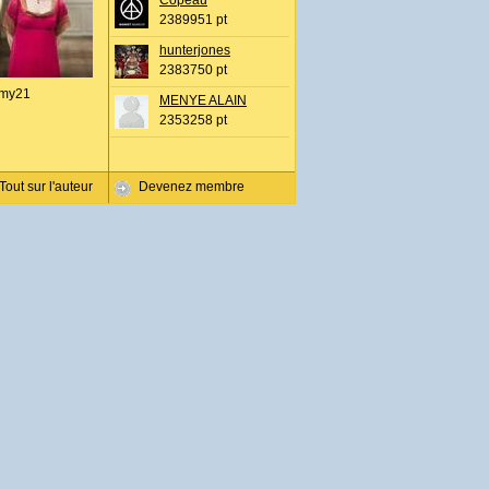
Copeau
2389951 pt
hunterjones
2383750 pt
my21
MENYE ALAIN
2353258 pt
Tout sur l'auteur
Devenez membre