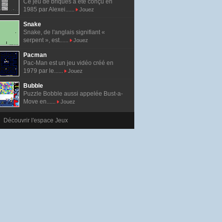
Ce jeu de briques a été conçu en
1985 par Alexei......
Jouez
Snake
Snake, de l'anglais signifiant «
serpent », est......
Jouez
Pacman
Pac-Man est un jeu vidéo créé en
1979 par le......
Jouez
Bubble
Puzzle Bobble aussi appelée Bust-a-
Move en......
Jouez
Découvrir l'espace Jeux