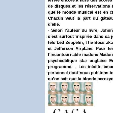
arrive encore à faire des scores
de disques et les réservations 
que le monde musical est en cri
Chacun veut la part du gâteau
d’elle.
-
Selon l’auteur du livre, John
s’est surtout inspirée dans sa 
tels Led Zeppelin, The Boss ak
et
Jefferson Airplane
. Pour le
l’incontournable madone Madonn
psychédélique star anglaise 
programme.
-
Les inédits éma
personnel dont nous publions ici
qu’on sait que la blonde perox