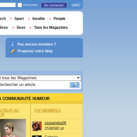
mémorisez
oublié?
Se connecter
ech
Sport
Insolite
People
ières
Sexo
Tous les Magazines
Pas encore membre ?
Proposez votre blog
A COMMUNAUTÉ HUMEUR
AUTEUR DU
TOP MEMBRES
UR
cassandra06
2536582 pt