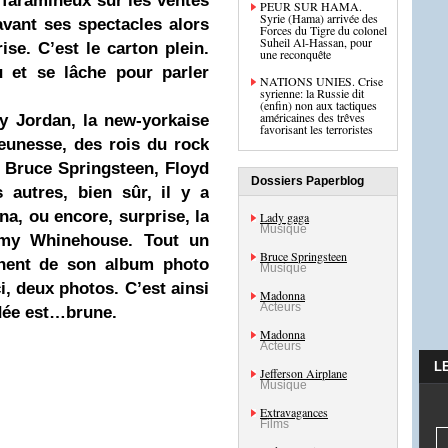
 faramineux sur les ventes
PEUR SUR HAMA.
Syrie (Hama) arrivée des
avant ses spectacles alors
Forces du Tigre du colonel
Suheil Al-Hassan, pour
se. C’est le carton plein.
une reconquête
 et se lâche pour parler
NATIONS UNIES. Crise
syrienne: la Russie dit
(enfin) non aux tactiques
américaines des trêves
ny Jordan, la new-yorkaise
favorisant les terroristes
jeunesse, des rois du rock
a Bruce Springsteen, Floyd
Dossiers Paperblog
s autres, bien sûr, il y a
a, ou encore, surprise, la
Lady gaga
Musique
Emy Whinehouse. Tout un
Bruce Springsteen
nent de son album photo
Musique
, deux photos. C’est ainsi
Madonna
Acteurs
ydée est…brune.
Madonna
Acteurs
L
Jefferson Airplane
Musique
Extravagances
Films