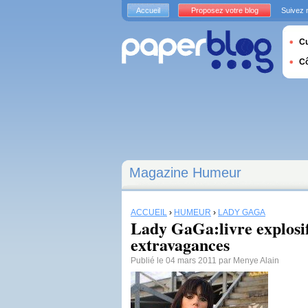
Accueil
Proposez votre blog
Suivez 
Cu
C
Magazine Humeur
ACCUEIL
›
HUMEUR
›
LADY GAGA
Lady GaGa:livre explosif
extravagances
Publié le 04 mars 2011 par Menye Alain