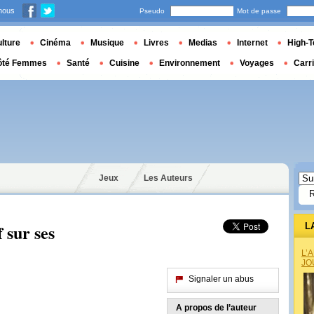
nous
Pseudo
Mot de passe
lture
Cinéma
Musique
Livres
Medias
Internet
High-T
ôté Femmes
Santé
Cuisine
Environnement
Voyages
Carr
Jeux
Les Auteurs
 sur ses
L
L’
JO
Signaler un abus
A propos de l’auteur