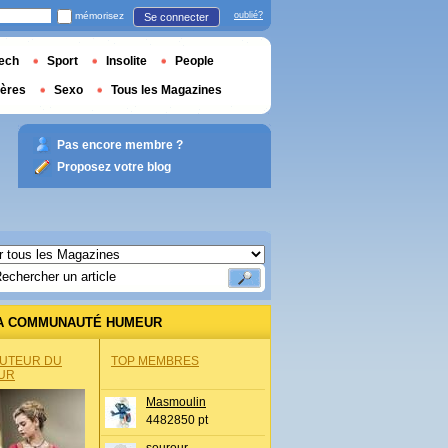
mémorisez
oublié?
Se connecter
ech
Sport
Insolite
People
ières
Sexo
Tous les Magazines
Pas encore membre ?
Proposez votre blog
A COMMUNAUTÉ HUMEUR
AUTEUR DU
TOP MEMBRES
UR
Masmoulin
4482850 pt