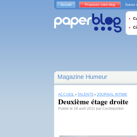
Accueil
Proposez votre blog
Suivez 
Cu
C
Magazine Humeur
ACCUEIL
›
TALENTS
›
JOURNAL INTIME
Deuxième étage droite
Publié le 28 avril 2011 par Cecileportier