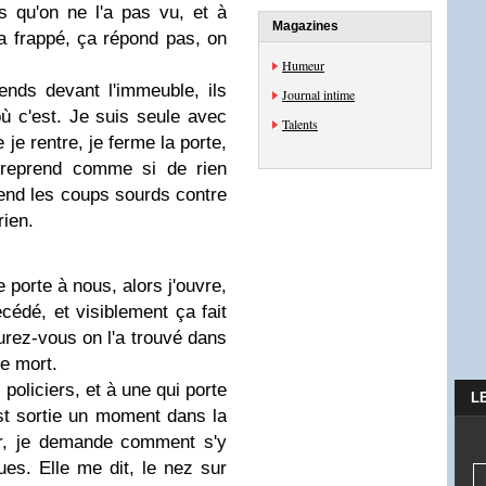
ps qu'on ne l'a pas vu, et à
Magazines
a frappé, ça répond pas, on
Humeur
tends devant l'immeuble, ils
Journal intime
 où c'est. Je suis seule avec
Talents
 je rentre, je ferme la porte,
n reprend comme si de rien
ntend les coups sourds contre
rien.
e porte à nous, alors j'ouvre,
écédé, et visiblement ça fait
rez-vous on l'a trouvé dans
le mort.
policiers, et à une qui porte
L
st sortie un moment dans la
ir, je demande comment s'y
es. Elle me dit, le nez sur