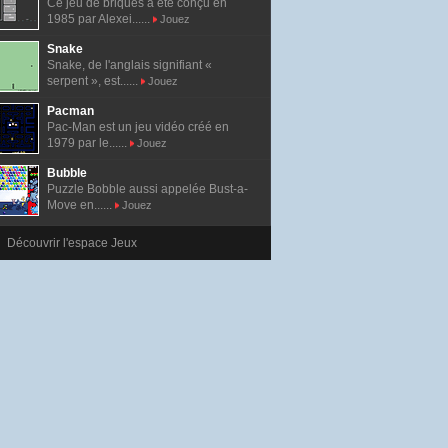
Ce jeu de briques a été conçu en
1985 par Alexei......
Jouez
Snake
Snake, de l'anglais signifiant «
serpent », est......
Jouez
Pacman
Pac-Man est un jeu vidéo créé en
1979 par le......
Jouez
Bubble
Puzzle Bobble aussi appelée Bust-a-
Move en......
Jouez
Découvrir l'espace Jeux