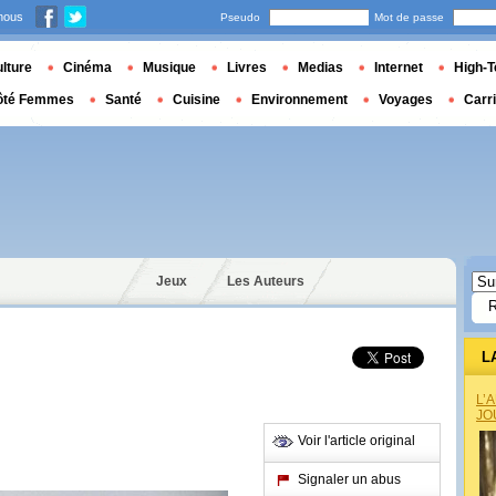
nous
Pseudo
Mot de passe
lture
Cinéma
Musique
Livres
Medias
Internet
High-T
ôté Femmes
Santé
Cuisine
Environnement
Voyages
Carr
Jeux
Les Auteurs
L
L’
JO
Voir l'article original
Signaler un abus