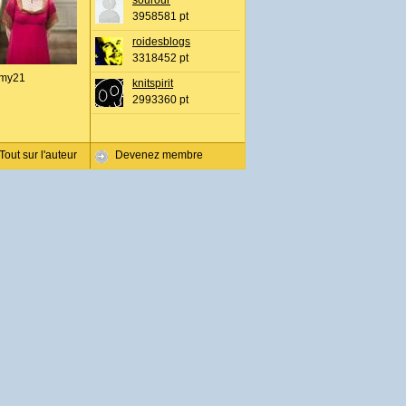
sourour
3958581 pt
roidesblogs
3318452 pt
my21
knitspirit
2993360 pt
Tout sur l'auteur
Devenez membre