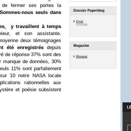
t de fermer ses portes la
Dossier Paperblog
"Sommes-nous seuls dans
Ovni
insolite
s, y travaillent à temps
eur, et son assistante.
n moyenne deux témoignages
Magazine
t été enregistrés
depuis
vé de réponse 37% sont des
Humeur
ar manque de données, 30%
seuls 11% sont parfaitement
s sur 10 notre NASA locale
ications rationnelles aux
stère et poésie subsistent
L