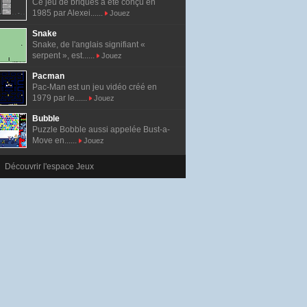
Ce jeu de briques a été conçu en
1985 par Alexei......
Jouez
Snake
Snake, de l'anglais signifiant «
serpent », est......
Jouez
Pacman
Pac-Man est un jeu vidéo créé en
1979 par le......
Jouez
Bubble
Puzzle Bobble aussi appelée Bust-a-
Move en......
Jouez
Découvrir l'espace Jeux