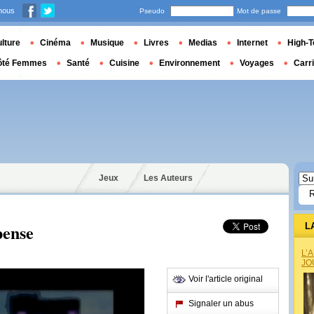
nous
Pseudo
Mot de passe
lture
Cinéma
Musique
Livres
Medias
Internet
High-T
ôté Femmes
Santé
Cuisine
Environnement
Voyages
Carr
Jeux
Les Auteurs
pense
L
L’
JO
Voir l'article original
Signaler un abus