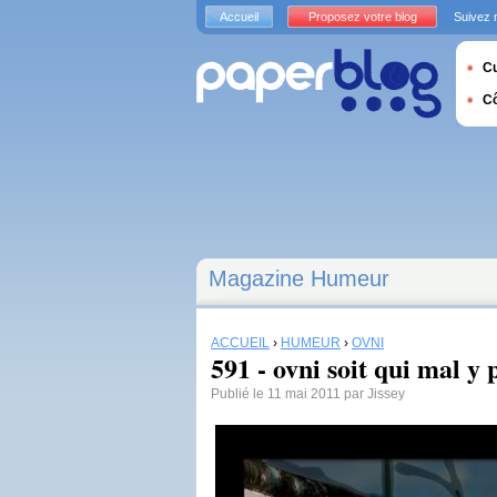
Accueil
Proposez votre blog
Suivez 
Cu
C
Magazine Humeur
ACCUEIL
›
HUMEUR
›
OVNI
591 - ovni soit qui mal y 
Publié le 11 mai 2011 par Jissey