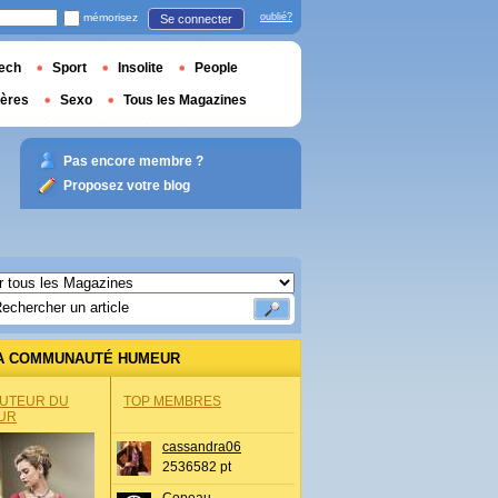
mémorisez
oublié?
Se connecter
ech
Sport
Insolite
People
ières
Sexo
Tous les Magazines
Pas encore membre ?
Proposez votre blog
A COMMUNAUTÉ HUMEUR
AUTEUR DU
TOP MEMBRES
UR
cassandra06
2536582 pt