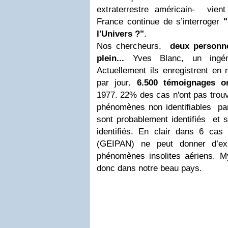
extraterrestre américain- vien
France continue de s’interroger
l'Univers ?"
.
Nos chercheurs,
deux personne
plein...
Yves Blanc, un ingéni
Actuellement ils enregistrent e
par jour.
6.500 témoignages on
1977. 22% des cas n'ont pas trou
phénomènes non identifiables p
sont probablement identifiés et 
identifiés. En clair dans 6 ca
(GEIPAN) ne peut donner d’expl
phénomènes insolites aériens. My
donc dans notre beau pays.