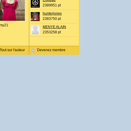
Copeau
2389951 pt
hunterjones
2383750 pt
my21
MENYE ALAIN
2353258 pt
Tout sur l'auteur
Devenez membre