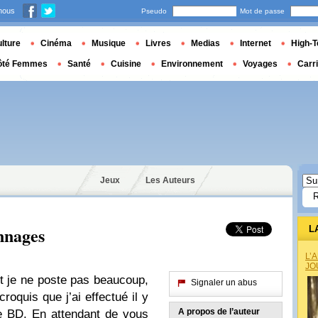
nous
Pseudo
Mot de passe
lture
Cinéma
Musique
Livres
Medias
Internet
High-T
ôté Femmes
Santé
Cuisine
Environnement
Voyages
Carr
Jeux
Les Auteurs
nnages
L
L’
JO
 je ne poste pas beaucoup,
Signaler un abus
roquis que j’ai effectué il y
A propos de l’auteur
e BD. En attendant de vous