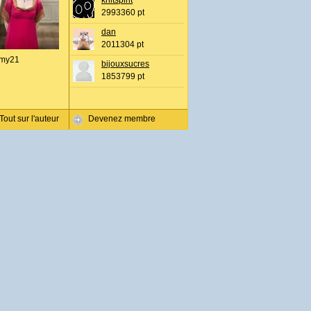
knitspirit
2993360 pt
dan
2011304 pt
my21
bijouxsucres
1853799 pt
Tout sur l'auteur
Devenez membre