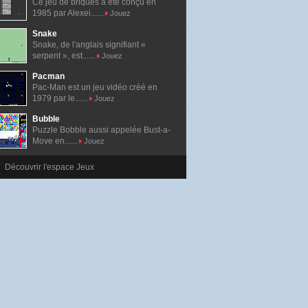
Ce jeu de briques a été conçu en
1985 par Alexei......
Jouez
Snake
Snake, de l'anglais signifiant «
serpent », est......
Jouez
Pacman
Pac-Man est un jeu vidéo créé en
1979 par le......
Jouez
Bubble
Puzzle Bobble aussi appelée Bust-a-
Move en......
Jouez
Découvrir l'espace Jeux