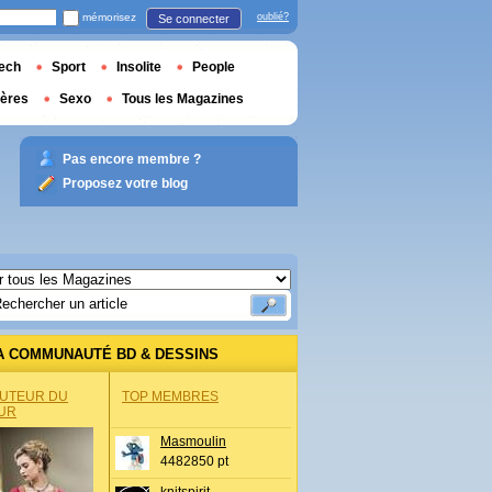
mémorisez
oublié?
Se connecter
ech
Sport
Insolite
People
ières
Sexo
Tous les Magazines
Pas encore membre ?
Proposez votre blog
A COMMUNAUTÉ BD & DESSINS
AUTEUR DU
TOP MEMBRES
UR
Masmoulin
4482850 pt