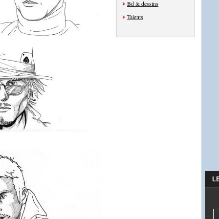
Bd & dessins
Talents
L