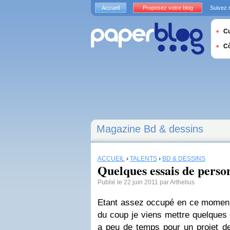
Accueil
Proposez votre blog
Suivez 
Cu
C
Magazine Bd & dessins
ACCUEIL
›
TALENTS
›
BD & DESSINS
Quelques essais de perso
Publié le 22 juin 2011 par Arthelius
Etant assez occupé en ce moment
du coup je viens mettre quelques c
a peu de temps pour un projet d