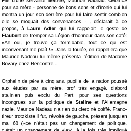
Fils d’une servante illettrée, Maurice Nadeau, «Momo»
pour sa mère - personne de bons sens et d’ironie qui lui
montra un jour son derrière pour lui faire sentir combien
elle se moquait des convenances - , déclarait à ce
propos, à
Laure Adler
qui lui rappelait le geste de
Flaubert
de tremper sa Légion d’honneur dans son café:
«Ah oui, je trouve ça formidable, tout ce qui est
inconvenant me plaît !» Dans la foulée, on rappellera que
Maurice Nadeau lui-même présenta l’édition de Madame
Bovary chez Rencontre...
Orphelin de père à cinq ans, pupille de la nation poussé
aux études par sa mère, prof très engagé, d’abord
stalinien puis exclu du Parti pour ses questions
incongrues sur la politique de
Staline
et l’Allemagne
nazie, Maurice Nadeau n’a rien du clerc né coiffé. Franc-
tireur trotzkiste il fut, révolté de gauche, présent jusqu’en
mai 68 («ce n’était pas un changement de politique,
c’était un changement de vie»), à la fois très impliqué