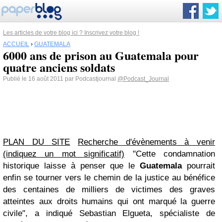
Les articles de votre blog ici ? Inscrivez votre blog !
ACCUEIL
›
GUATEMALA
6000 ans de prison au Guatemala pour
quatre anciens soldats
Publié le 16 août 2011 par Podcastjournal
@Podcast_Journal
PLAN DU SITE
Recherche d'évènements à venir
(indiquez un mot significatif)
"Cette condamnation
historique laisse à penser que le
Guatemala
pourrait
enfin se tourner vers le chemin de la justice au bénéfice
des centaines de milliers de victimes des graves
atteintes aux droits humains qui ont marqué la guerre
civile"
, a indiqué Sebastian Elgueta, spécialiste de