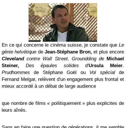
En ce qui concerne le cinéma suisse, je constate que
Le
génie helvétique
de
Jean-Stéphane Bron,
et plus encore
Cleveland
contre Wall Street
,
Groundding d
e
Michael
Steiner,
Des épaules solides
d'
Ursula Meier
.
Prudhommes
de Stéphane Goël ou
Vol spécial
de
Fernand Melgar, relèvent d'un engagement plus frontal et
mieux accordé à un débat de large audience
que nombre de films « poilitiquement » plus explicites de
leurs aînés.
Sans en faire une question de générations, il me semble