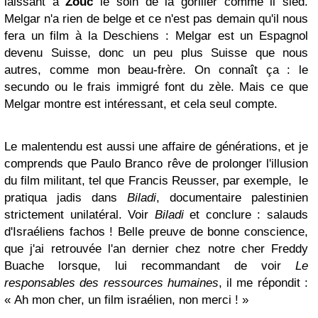
laissant à
Zouc
le soin de la goriller comme il sied.
Melgar n'a rien de belge et ce n'est pas demain qu'il nous
fera un film à la Deschiens : Melgar est un Espagnol
devenu Suisse, donc un peu plus Suisse que nous
autres, comme mon beau-frère. On connaît ça : le
secundo ou le frais immigré font du zèle. Mais ce que
Melgar montre est intéressant, et cela seul compte.
Le malentendu est aussi une affaire de générations, et je
comprends que Paulo Branco rêve de prolonger l'illusion
du film militant, tel que Francis Reusser, par exemple, le
pratiqua jadis dans
Biladi
, documentaire palestinien
strictement unilatéral. Voir
Biladi
et conclure : salauds
d'Israéliens fachos ! Belle preuve de bonne conscience,
que j'ai retrouvée l'an dernier chez notre cher Freddy
Buache lorsque, lui recommandant de voir
Le
responsables des ressources humaines
, il me répondit :
« Ah mon cher, un film israélien, non merci ! »