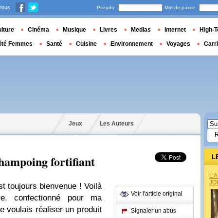
nous
Pseudo
Mot de passe
lture
Cinéma
Musique
Livres
Medias
Internet
High-T
ôté Femmes
Santé
Cuisine
Environnement
Voyages
Carr
Jeux
Les Auteurs
hampoing fortifiant
L
L’
JO
t toujours bienvenue ! Voilà
Voir l'article original
ire, confectionné pour ma
 voulais réaliser un produit
Signaler un abus