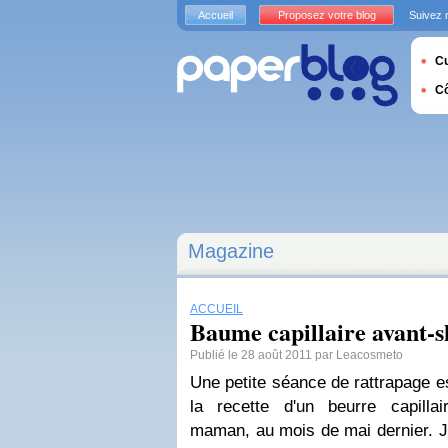
Accueil
Proposez votre blog
Suivez 
Cu
C
Magazine
ACCUEIL
Baume capillaire avant-s
Publié le 28 août 2011 par Leacosmeto
Une petite séance de rattrapage es
la recette d'un beurre capilla
maman, au mois de mai dernier. Je