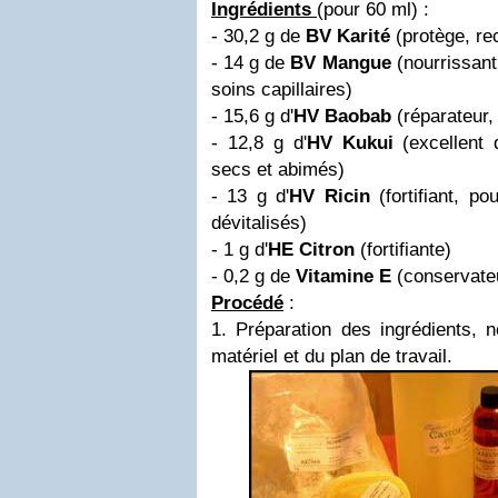
Ingrédients
(pour 60 ml)
:
- 30,2 g de
BV Karité
(protège, rec
- 14 g de
BV Mangue
(nourrissant
soins capillaires)
- 15,6 g d'
HV Baobab
(réparateur, 
- 12,8 g d'
HV Kukui
(excellent
secs et abimés)
- 13 g d'
HV Ricin
(fortifiant, p
dévitalisés)
- 1 g d'
HE Citron
(fortifiante)
- 0,2 g de
Vitamine E
(conservateu
Procédé
:
1. Préparation des ingrédients, n
matériel et du plan de travail.