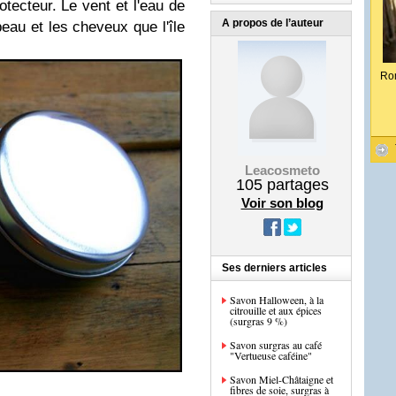
otecteur. Le vent et l'eau de
A propos de l’auteur
eau et les cheveux que l'île
Ro
Leacosmeto
105
partages
Voir son blog
Ses derniers articles
Savon Halloween, à la
citrouille et aux épices
(surgras 9 %)
Savon surgras au café
"Vertueuse caféine"
Savon Miel-Châtaigne et
fibres de soie, surgras à