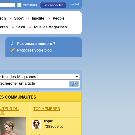
mémorisez
oublié?
Se connecter
ech
Sport
Insolite
People
ières
Sexo
Tous les Magazines
Pas encore membre ?
Proposez votre blog
ES COMMUNAUTÉS
AUTEUR DU
TOP MEMBRES
UR
flopie
7388069 pt