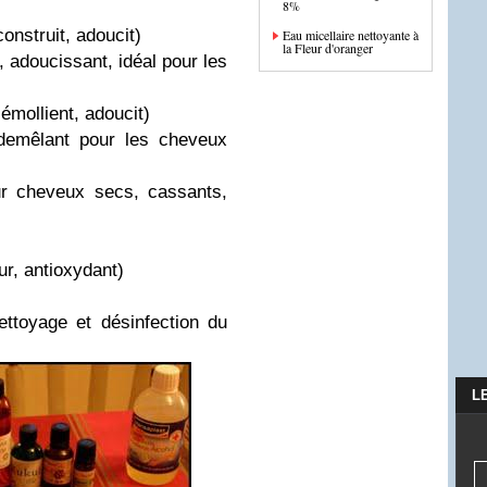
8%
onstruit, adoucit)
Eau micellaire nettoyante à
la Fleur d'oranger
, adoucissant, idéal pour les
émollient, adoucit)
 demêlant pour les cheveux
our cheveux secs, cassants,
r, antioxydant)
ettoyage et désinfection du
L