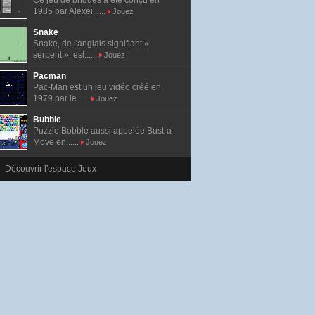
Ce jeu de briques a été conçu en
1985 par Alexei......
Jouez
Snake
Snake, de l'anglais signifiant «
serpent », est......
Jouez
Pacman
Pac-Man est un jeu vidéo créé en
1979 par le......
Jouez
Bubble
Puzzle Bobble aussi appelée Bust-a-
Move en......
Jouez
Découvrir l'espace Jeux