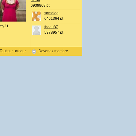
mega
6939868 pt
santelog
6461364 pt
my21
theau87
5978957 pt
Tout sur l'auteur
Devenez membre