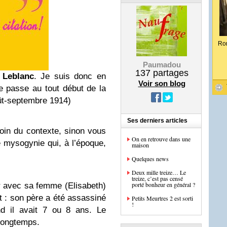
Ro
Paumadou
137
partages
 Leblanc
. Je suis donc en
Voir son blog
e passe au tout début de la
ût-septembre 1914)
Ses derniers articles
in du contexte, sinon vous
On en retrouve dans une
mysogynie qui, à l’époque,
maison
Quelques news
Deux mille treize… Le
treize, c’est pas censé
porté bonheur en général ?
r avec sa femme (Elisabeth)
et : son père a été assassiné
Petits Meurtres 2 est sorti
!
d il avait 7 ou 8 ans. Le
 longtemps.