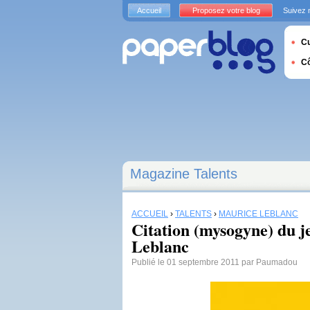
Accueil
Proposez votre blog
Suivez 
Cu
C
Magazine Talents
ACCUEIL
›
TALENTS
›
MAURICE LEBLANC
Citation (mysogyne) du j
Leblanc
Publié le 01 septembre 2011 par Paumadou