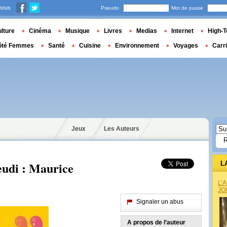
nous
Pseudo
Mot de passe
lture
Cinéma
Musique
Livres
Medias
Internet
High-T
ôté Femmes
Santé
Cuisine
Environnement
Voyages
Carr
Jeux
Les Auteurs
eudi : Maurice
L
L’
JO
Signaler un abus
A propos de l’auteur