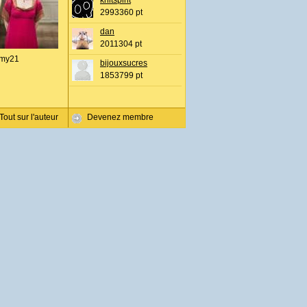
knitspirit
2993360 pt
dan
2011304 pt
my21
bijouxsucres
1853799 pt
Tout sur l'auteur
Devenez membre