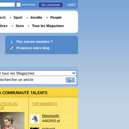
mémorisez
oublié?
Se connecter
ech
Sport
Insolite
People
ières
Sexo
Tous les Magazines
Pas encore membre ?
Proposez votre blog
A COMMUNAUTÉ TALENTS
AUTEUR DU
TOP MEMBRES
UR
Masmoulin
4482850 pt