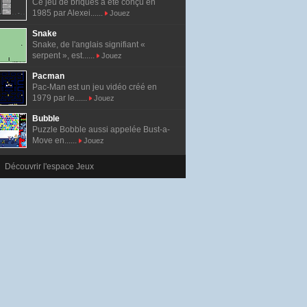
Ce jeu de briques a été conçu en
1985 par Alexei......
Jouez
Snake
Snake, de l'anglais signifiant «
serpent », est......
Jouez
Pacman
Pac-Man est un jeu vidéo créé en
1979 par le......
Jouez
Bubble
Puzzle Bobble aussi appelée Bust-a-
Move en......
Jouez
Découvrir l'espace Jeux