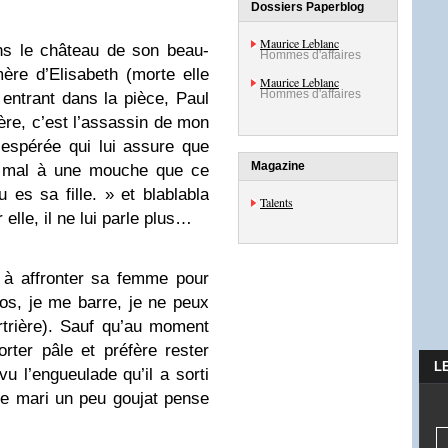
Dossiers Paperblog
Maurice Leblanc
ns le château de son beau-
Hommes d'affaires
mère d’Elisabeth (morte elle
Maurice Leblanc
Hommes d'affaires
 entrant dans la pièce, Paul
re, c’est l’assassin de mon
espérée qui lui assure que
Magazine
e mal à une mouche que ce
u es sa fille. » et blablabla
Talents
 elle, il ne lui parle plus…
 à affronter sa femme pour
os, je me barre, je ne peux
rtrière). Sauf qu’au moment
rter pâle et préfère rester
L
 l’engueulade qu’il a sorti
ce mari un peu goujat pense