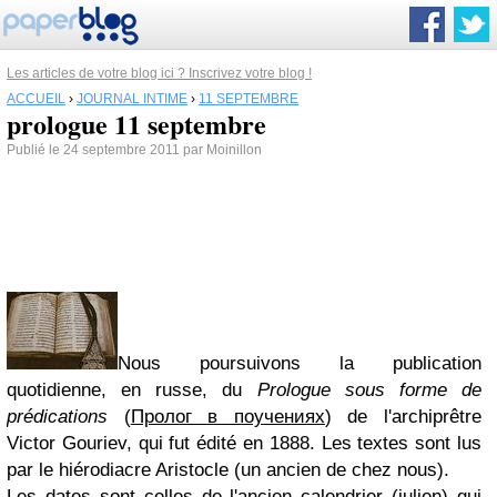
Les articles de votre blog ici ? Inscrivez votre blog !
ACCUEIL
›
JOURNAL INTIME
›
11 SEPTEMBRE
prologue 11 septembre
Publié le 24 septembre 2011 par Moinillon
Nous poursuivons la publication
quotidienne, en russe, du
Prologue sous forme de
prédications
(
Пролог в поучениях
) de l'archiprêtre
Victor Gouriev, qui fut édité en 1888. Les textes sont lus
par le hiérodiacre Aristocle (un ancien de chez nous).
Les dates sont celles de l'ancien calendrier (julien) qui