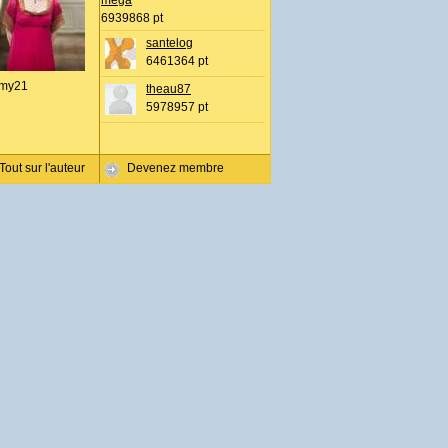
mega
6939868 pt
santelog
6461364 pt
my21
theau87
5978957 pt
Tout sur l'auteur
Devenez membre