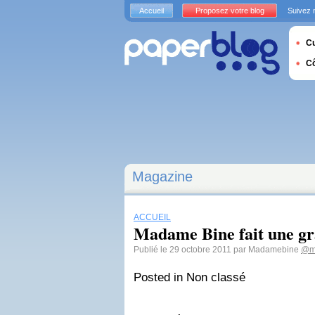
Accueil
Proposez votre blog
Suivez 
Cu
C
Magazine
ACCUEIL
Madame Bine fait une gr
Publié le 29 octobre 2011 par Madamebine
@m
Posted in Non classé