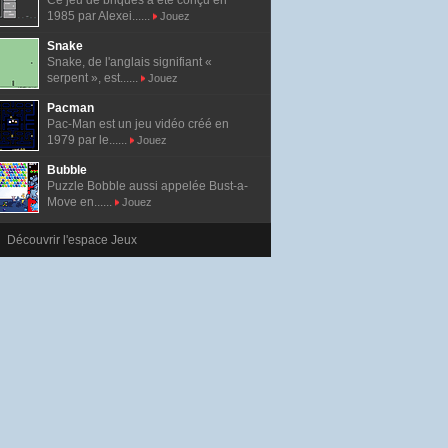
Ce jeu de briques a été conçu en
1985 par Alexei......
Jouez
Snake
Snake, de l'anglais signifiant «
serpent », est......
Jouez
Pacman
Pac-Man est un jeu vidéo créé en
1979 par le......
Jouez
Bubble
Puzzle Bobble aussi appelée Bust-a-
Move en......
Jouez
Découvrir l'espace Jeux