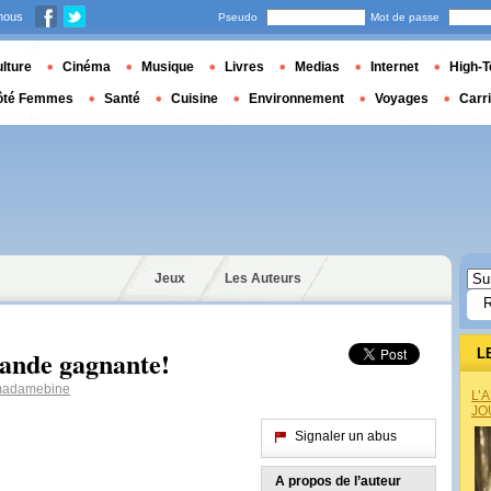
nous
Pseudo
Mot de passe
lture
Cinéma
Musique
Livres
Medias
Internet
High-T
ôté Femmes
Santé
Cuisine
Environnement
Voyages
Carr
Jeux
Les Auteurs
ande gagnante!
L
adamebine
L’
JO
Signaler un abus
A propos de l’auteur