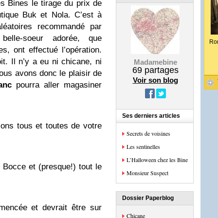
s Bines le tirage du prix de
utique Buk et Nola. C’est à
 aléatoires recommandé par
belle-soeur adorée, que
Ro
, ont effectué l’opération.
t. Il n’y a eu ni chicane, ni
Madamebine
69
partages
ous avons donc le plaisir de
Voir son blog
anc
pourra aller magasiner
Ses derniers articles
ions tous et toutes de votre
Secrets de voisines
Les sentinelles
L’Halloween chez les Bine
 Bocce et (presque!) tout le
Monsieur Suspect
Dossier Paperblog
mencée et devrait être sur
Chicane