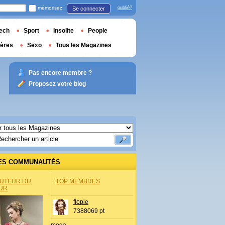
mémorisez
oublié?
Se connecter
ech
Sport
Insolite
People
ières
Sexo
Tous les Magazines
Pas encore membre ?
Proposez votre blog
ES COMMUNAUTÉS
AUTEUR DU
TOP MEMBRES
UR
flopie
7388069 pt