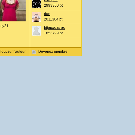
knitspirit
2993360 pt
dan
2011304 pt
my21
bijouxsucres
1853799 pt
Tout sur l'auteur
Devenez membre