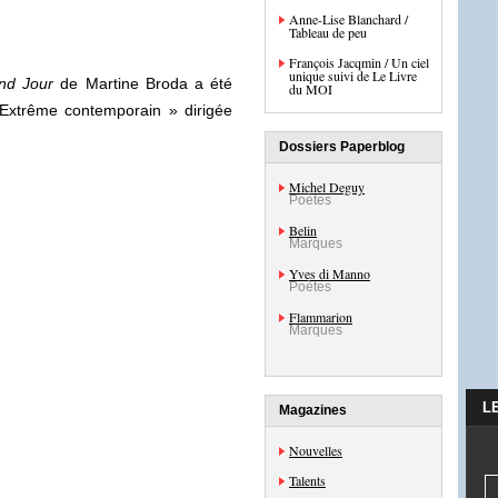
Anne-Lise Blanchard /
Tableau de peu
François Jacqmin / Un ciel
unique suivi de Le Livre
nd Jour
de Martine Broda a été
du MOI
’Extrême contemporain » dirigée
Dossiers Paperblog
Michel Deguy
Poètes
Belin
Marques
Yves di Manno
Poètes
Flammarion
Marques
L
Magazines
Nouvelles
Talents