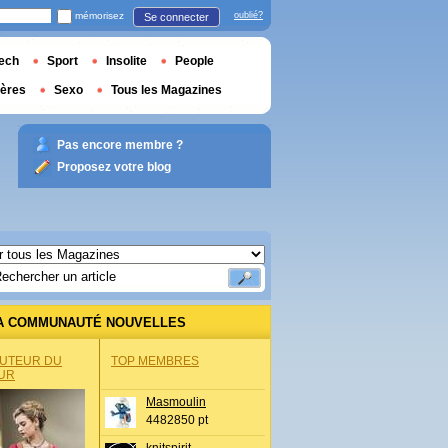
mémorisez
oublié?
Se connecter
ech
Sport
Insolite
People
ières
Sexo
Tous les Magazines
Pas encore membre ?
Proposez votre blog
A COMMUNAUTÉ NOUVELLES
AUTEUR DU
TOP MEMBRES
UR
Masmoulin
4482850 pt