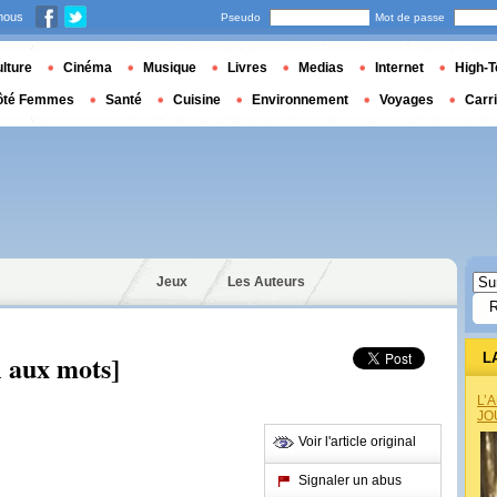
nous
Pseudo
Mot de passe
lture
Cinéma
Musique
Livres
Medias
Internet
High-T
ôté Femmes
Santé
Cuisine
Environnement
Voyages
Carr
Jeux
Les Auteurs
l aux mots]
L
L’
JO
Voir l'article original
Signaler un abus