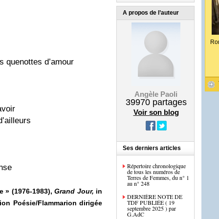
A propos de l’auteur
Ro
es quenottes d’amour
Angèle Paoli
39970
partages
avoir
Voir son blog
d’ailleurs
Ses derniers articles
Répertoire chronologique
ense
de tous les numéros de
Terres de Femmes, du n° 1
au n° 248
le » (1976-1983),
Grand Jour,
in
DERNIÈRE NOTE DE
TDF PUBLIÉE ( 19
ion Poésie/Flammarion dirigée
septembre 2025 ) par
G.AdC