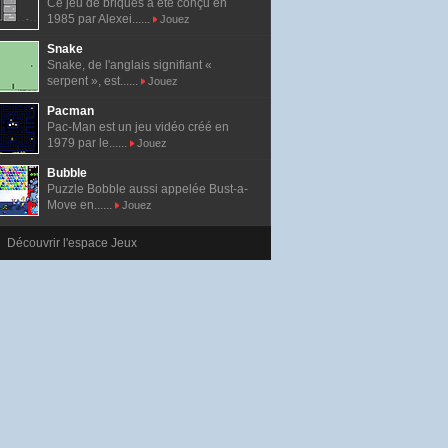
Ce jeu de briques a été conçu en
1985 par Alexei......
Jouez
Snake
Snake, de l'anglais signifiant «
serpent », est......
Jouez
Pacman
Pac-Man est un jeu vidéo créé en
1979 par le......
Jouez
Bubble
Puzzle Bobble aussi appelée Bust-a-
Move en......
Jouez
Découvrir l'espace Jeux