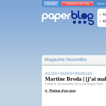
Accueil
Proposez votre blog
Suivez 
Cu
C
Magazine Nouvelles
ACCUEIL
›
TALENTS
›
NOUVELLES
Martine Broda | [j’ai ma
Publié le 19 novembre 2011 par Angèle Paoli
«
Poésie d'un jour