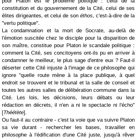
pour Platon est le problème politique : celui de la
constitution et du gouvernement de la Cité, celui de ses
élites dirigeantes, et celui de son
éthos
, c'est-à-dire de la
"vertu politique".
La condamnation et la mort de Socrate, au-delà de
l'émotion suscitée chez le disciple pour la disparition de
son maître, constitue pour Platon
le
scandale politique :
comment la Cité, ses concitoyens ont-ils pu en arriver à
condamner le meilleur, le plus sage d'entre eux ? Faut-il
déserter cette Cité injuste à l'image de ce philosophe qui
ignore "quelle route mène à la place publique, à quel
endroit se trouvent et le tribunal et la salle de conseil et
toutes les autres salles de délibération commune dans la
Cité. Les lois, les décisions, leurs débats ou leur
rédaction en décrets, il n'en a ni le spectacle ni l'écho"
[
Théétète
].
Ou faut-il au contraire - c'est la voie que va suivre Platon
sa vie durant - rechercher les bases, travailler en
philosophe à l'édification d'une Cité juste, jusqu'à rêver