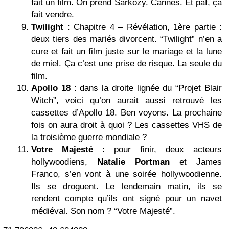
fait un film. On prend Sarkozy. Cannes. Et paf, ça
fait vendre.
Twilight
: Chapitre 4 – Révélation, 1ère partie :
deux tiers des mariés divorcent. “Twilight” n’en a
cure et fait un film juste sur le mariage et la lune
de miel. Ça c’est une prise de risque. La seule du
film.
Apollo 18
: dans la droite lignée du “Projet Blair
Witch”, voici qu’on aurait aussi retrouvé les
cassettes d’Apollo 18. Ben voyons. La prochaine
fois on aura droit à quoi ? Les cassettes VHS de
la troisième guerre mondiale ?
Votre Majesté
: pour finir, deux acteurs
hollywoodiens,
Natalie Portman
et James
Franco, s’en vont à une soirée hollywoodienne.
Ils se droguent. Le lendemain matin, ils se
rendent compte qu’ils ont signé pour un navet
médiéval. Son nom ? “Votre Majesté”.