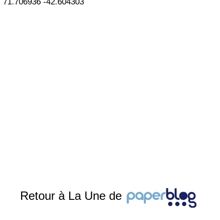
71.706936
-42.604303
Retour à La Une de