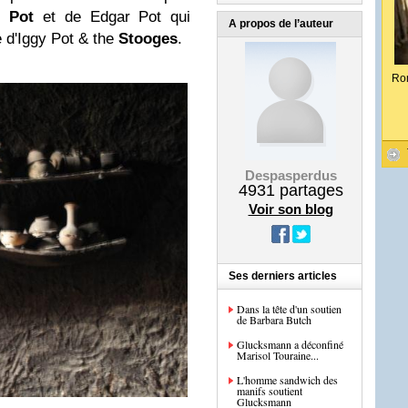
l Pot
et de Edgar Pot qui
A propos de l’auteur
re d'Iggy Pot & the
Stooges
.
Ro
Despasperdus
4931
partages
Voir son blog
Ses derniers articles
Dans la tête d'un soutien
de Barbara Butch
Glucksmann a déconfiné
Marisol Touraine...
L'homme sandwich des
manifs soutient
Glucksmann