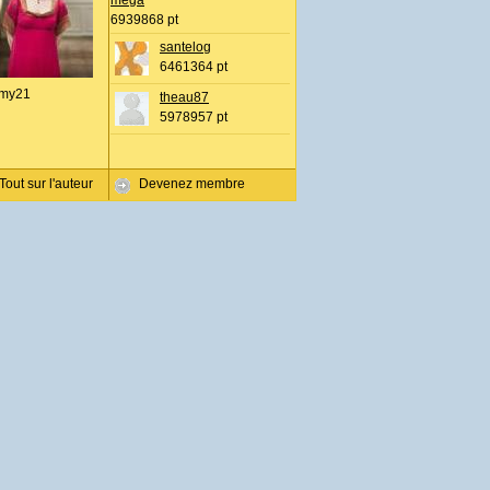
mega
6939868 pt
santelog
6461364 pt
my21
theau87
5978957 pt
Tout sur l'auteur
Devenez membre