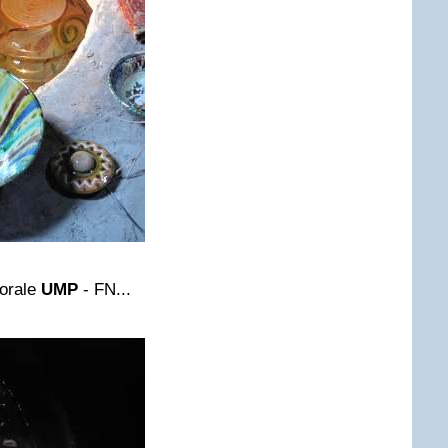
torale
UMP
- FN...