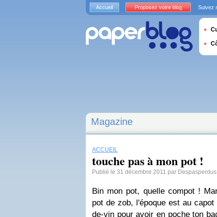
Accueil
Proposez votre blog
Suivez 
Cu
C
Magazine
ACCUEIL
touche pas à mon pot !
Publié le 31 décembre 2011 par Despasperdus
Bin mon pot, quelle compot ! Man
pot de zob, l'époque est au capot d
de-vin pour avoir en poche ton bac