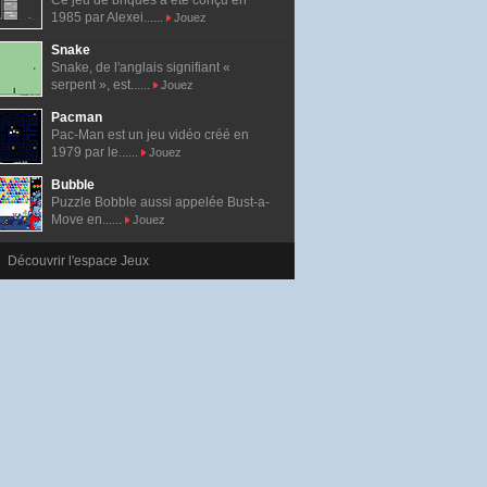
Ce jeu de briques a été conçu en
1985 par Alexei......
Jouez
Snake
Snake, de l'anglais signifiant «
serpent », est......
Jouez
Pacman
Pac-Man est un jeu vidéo créé en
1979 par le......
Jouez
Bubble
Puzzle Bobble aussi appelée Bust-a-
Move en......
Jouez
Découvrir l'espace Jeux