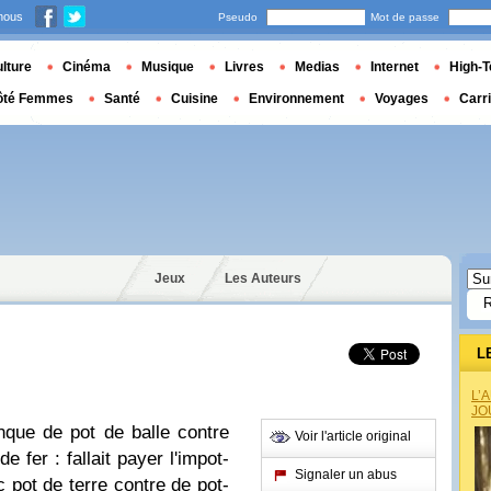
nous
Pseudo
Mot de passe
lture
Cinéma
Musique
Livres
Medias
Internet
High-T
ôté Femmes
Santé
Cuisine
Environnement
Voyages
Carr
Jeux
Les Auteurs
L
L’
JO
que de pot de balle contre
Voir l'article original
e fer : fallait payer l'impot-
Signaler un abus
 pot de terre contre de pot-