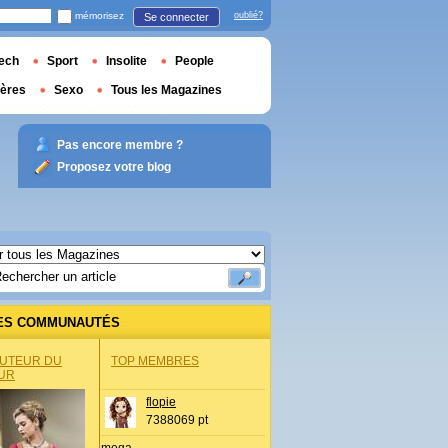
mémorisez
oublié?
Se connecter
ech
Sport
Insolite
People
ières
Sexo
Tous les Magazines
Pas encore membre ?
Proposez votre blog
ES COMMUNAUTÉS
AUTEUR DU
TOP MEMBRES
UR
flopie
7388069 pt