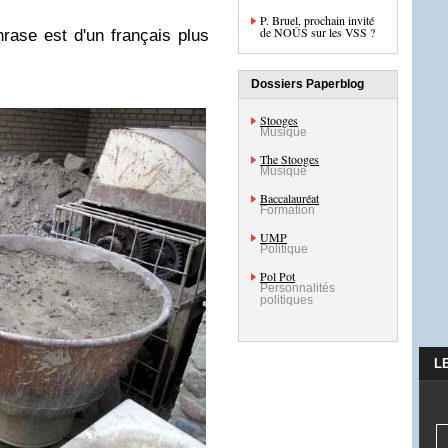
P. Bruel, prochain invité
de NOÛS sur les VSS ?
rase est d'un français plus
Dossiers Paperblog
Stooges
Musique
The Stooges
Musique
Baccalauréat
Formation
UMP
Politique
Pol Pot
Personnalités
politiques
L