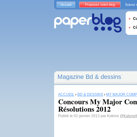
Accueil
Proposez votre blog
Suivez 
Cu
C
Magazine Bd & dessins
ACCUEIL
›
BD & DESSINS
›
MY MAJOR COM
Concours My Major Com
Résolutions 2012
Publié le 02 janvier 2012 par Katone
@Katone