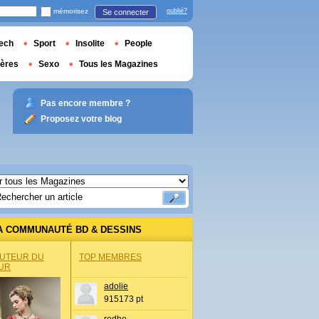
mémorisez
oublié?
Se connecter
ech
Sport
Insolite
People
ières
Sexo
Tous les Magazines
Pas encore membre ?
Proposez votre blog
A COMMUNAUTÉ BD & DESSINS
AUTEUR DU
TOP MEMBRES
UR
adolie
915173 pt