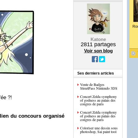
Ro
Katone
2811
partages
Voir son blog
Ses derniers articles
Vente de Badges
StreetPass Nintendo 3DS
Concert Zelda symphony
fée ?!
of godness au palais des
congres de paris
Concert Zelda symphony
 lien du concours organisé
of godness au palais des
congres de paris
Coloriser une dessin sous
photoshop, Sai paint tool