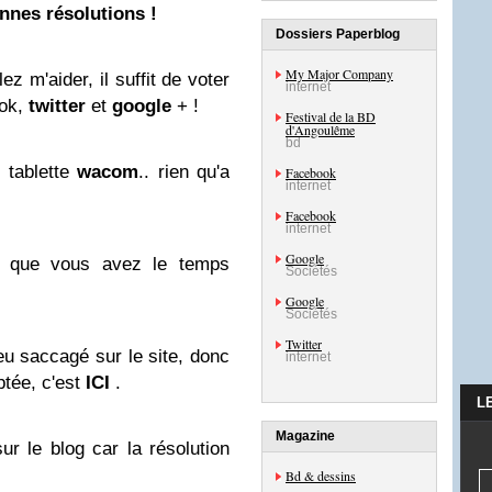
nnes résolutions !
Dossiers Paperblog
My Major Company
ez m'aider, il suffit de voter
internet
ook,
twitter
et
google
+ !
Festival de la BD
d'Angoulême
bd
e tablette
wacom
.. rien qu'a
Facebook
internet
Facebook
internet
Google
t que vous avez le temps
Sociétés
Google
Sociétés
Twitter
 peu saccagé sur le site, donc
internet
ptée, c'est
ICI
.
L
Magazine
 sur le blog car la résolution
Bd & dessins