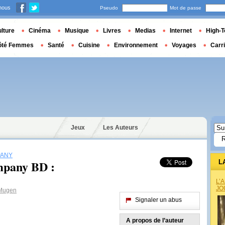
nous
Pseudo
Mot de passe
lture
Cinéma
Musique
Livres
Medias
Internet
High-T
ôté Femmes
Santé
Cuisine
Environnement
Voyages
Carr
Jeux
Les Auteurs
PANY
pany BD :
L
L’
JO
Mugen
Signaler un abus
A propos de l’auteur