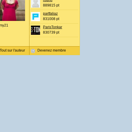
rodho
889815 pt
partfaliaz
831008 pt
my21
ParisTonkar
830739 pt
Tout sur l'auteur
Devenez membre