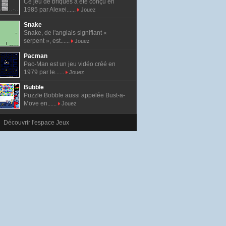
Ce jeu de briques a été conçu en
1985 par Alexei......
Jouez
Snake
Snake, de l'anglais signifiant «
serpent », est......
Jouez
Pacman
Pac-Man est un jeu vidéo créé en
1979 par le......
Jouez
Bubble
Puzzle Bobble aussi appelée Bust-a-
Move en......
Jouez
Découvrir l'espace Jeux