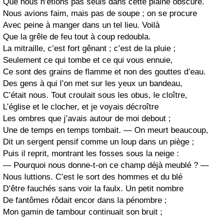
Que nous n’étions pas seuls dans cette plaine obscure.
Nous avions faim, mais pas de soupe ; on se procure
Avec peine à manger dans un tel lieu. Voilà
Que la grêle de feu tout à coup redoubla.
La mitraille, c’est fort gênant ; c’est de la pluie ;
Seulement ce qui tombe et ce qui vous ennuie,
Ce sont des grains de flamme et non des gouttes d’eau.
Des gens à qui l’on met sur les yeux un bandeau,
C’était nous. Tout croulait sous les obus, le cloître,
L’église et le clocher, et je voyais décroître
Les ombres que j’avais autour de moi debout ;
Une de temps en temps tombait. — On meurt beaucoup,
Dit un sergent pensif comme un loup dans un piège ;
Puis il reprit, montrant les fosses sous la neige :
— Pourquoi nous donne-t-on ce champ déjà meublé ? —
Nous luttions. C’est le sort des hommes et du blé
D’être fauchés sans voir la faulx. Un petit nombre
De fantômes rôdait encor dans la pénombre ;
Mon gamin de tambour continuait son bruit ;