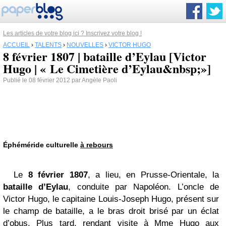
Les articles de votre blog ici ? Inscrivez votre blog !
ACCUEIL
›
TALENTS
›
NOUVELLES
›
VICTOR HUGO
8 février 1807 | bataille d’Eylau [Victor
Hugo | « Le Cimetière d’Eylau&nbsp;»]
Publié le 08 février 2012 par Angèle Paoli
Éphéméride culturelle
à rebours
Le
8 février 1807
, a lieu, en Prusse-Orientale, la
bataille d’Eylau
, conduite par Napoléon. L’oncle de
Victor Hugo, le capitaine Louis-Joseph Hugo, présent sur
le champ de bataille, a le bras droit brisé par un éclat
d’obus. Plus tard, rendant visite à Mme Hugo aux