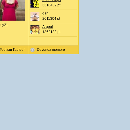
roidesblogs
3318452 pt
dan
2011304 pt
my21
Argoul
1862133 pt
Tout sur l'auteur
Devenez membre