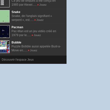
Ce jeu de briques a été conçu en
1985 par Alexei......
Jouez
Snake
Snake, de l'anglais signifiant «
serpent », est......
Jouez
Pacman
Pac-Man est un jeu vidéo créé en
1979 par le......
Jouez
Bubble
Puzzle Bobble aussi appelée Bust-a-
Move en......
Jouez
Découvrir l'espace Jeux