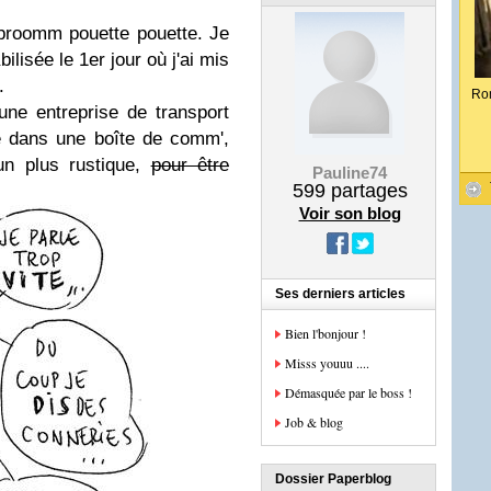
roomm pouette pouette. Je
ilisée le 1er jour où j'ai mis
.
Ro
ne entreprise de transport
e dans une boîte de comm',
un plus rustique,
pour être
Pauline74
599
partages
Voir son blog
Ses derniers articles
Bien l'bonjour !
Misss youuu ....
Démasquée par le boss !
Job & blog
Dossier Paperblog