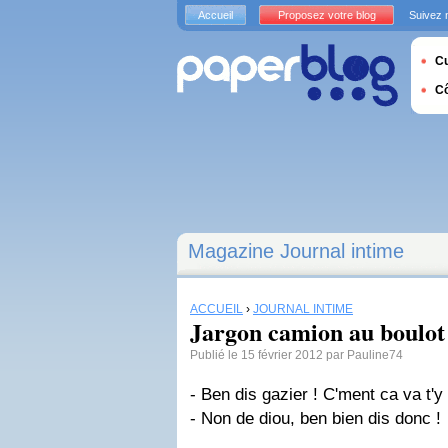
Accueil
Proposez votre blog
Suivez 
Cu
C
Magazine Journal intime
ACCUEIL
›
JOURNAL INTIME
Jargon camion au boulot
Publié le 15 février 2012 par Pauline74
- Ben dis gazier ! C'ment ca va t'y 
- Non de diou, ben bien dis donc !