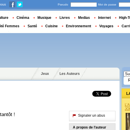
nous
Pseudo
Mot de passe
lture
Cinéma
Musique
Livres
Medias
Internet
High-T
ôté Femmes
Santé
Cuisine
Environnement
Voyages
Carr
Jeux
Les Auteurs
L
L’
JO
tantôt !
Signaler un abus
A propos de l’auteur