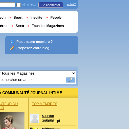
mémorisez
oublié?
Se connecter
ech
Sport
Insolite
People
ières
Sexo
Tous les Magazines
Pas encore membre ?
Proposez votre blog
A COMMUNAUTÉ JOURNAL INTIME
AUTEUR DU
TOP MEMBRES
UR
sourour
3958581 pt