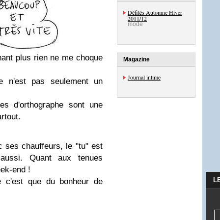
Défilés Automne Hiver
2011/12
mode
enant plus rien ne me choque
Magazine
Journal intime
e n'est pas seulement un
tes d'orthographe sont une
rtout.
 ses chauffeurs, le "tu" est
é aussi. Quant aux tenues
ek-end !
L
e c'est que du bonheur de