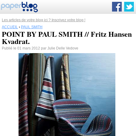
Les articles de votre blog ici ? Inscrivez votre blog !
ACCUEIL
›
PAUL SMITH
POINT BY PAUL SMITH // Fritz Hansen
Kvadrat.
Publié le 01 mars 2012 par Julie Delle Vedove