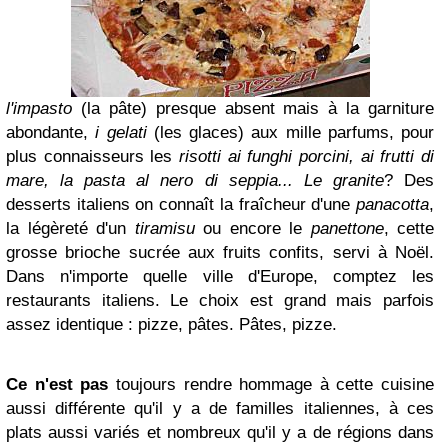
l'impasto
(la pâte) presque absent mais à la garniture
abondante,
i gelati
(les glaces) aux mille parfums, pour
plus connaisseurs les
risotti ai funghi porcini, ai frutti di
mare, la pasta al nero di seppia... Le granite
? Des
de
sserts italiens on connaît la fraîcheur d'une
panacotta
,
la légèreté d'un
tiramisu
ou encore le
panettone
, cette
grosse brioche sucrée aux f
ruits confits, servi à Noël.
Dans n'importe quelle ville d'Europe, comptez les
restaurants italiens. Le choix est grand mais parfois
assez identique : pizze, pâtes. Pâtes, pizze.
Ce n'est pas
toujours rendr
e hommage à cette cuisine
aussi différente qu'il y a de familles italiennes, à ces
plats aussi variés et nombreux q
u'il y a de régions dans