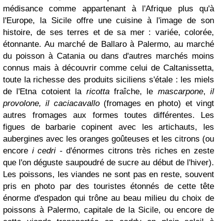
médisa
nce c
omme appartenant à l'
A
frique plus qu'à
l'Europe, la Sicile offre une cuisine
à l'image de son
histoire, de ses ter
res et de sa mer : variée, colorée,
étonnante.
Au marché de Ballaro à Palermo, au marché
du poisson à Catania ou d
ans d'autres marc
hés moins
connus mais à découvrir comme celui de Caltanissetta,
toute la richesse des produits siciliens s'étale : les miels
de l'Etna cotoient la
ricotta
fraîche, le
mascarpone
,
il
provolone, il caciacavallo
(fromages en photo)
et vin
gt
autres fromages aux formes toutes différentes. Les
figues de barbarie copinent avec les artichauts, les
aubergines avec les oranges goûteuses et les citrons (ou
encore
i cedri
- d'énormes citrons très riches en zeste
que l'on déguste saupoudré de sucre au début de l'hiver).
Les poissons, les viandes ne sont pas en reste, souvent
pris en photo par des touristes éto
nnés de cette tête
énorme d'espadon qui trône au beau milieu du choix de
poissons à Palermo, capitale de la Sicile, ou encore de