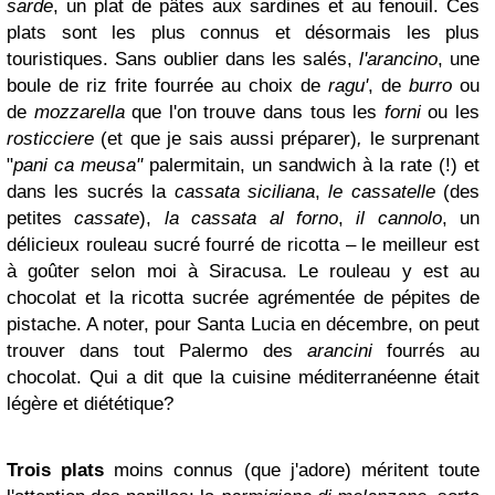
sarde
, un plat de pâtes aux sardines et au feno
uil. Ce
s
pl
a
ts sont les plus connus et désormais les plus
touristiques. Sans oublier dans les salés,
l'arancino
,
une
boule de riz frite fourrée au choix de
ragu'
, de
burro
ou
de
mozzarella
que l'on trouve dans tous les
forni
ou les
rosticciere
(et que je sais aussi préparer)
,
le surprenant
"
pani ca meusa"
palermitain, un sandwich à la rate (!) et
dans les su
crés la
cassata siciliana
,
le cassatelle
(des
petites
cassate
)
,
la cassata al forno
,
il cannolo
, un
délicieux rouleau sucré fourré de ricotta – le meilleur est
à goûter selon moi à Siracu
sa. Le rouleau y est au
chocolat
et la ricotta sucrée
agrémentée de pépites de
pistache. A noter, pour Santa Lucia en
décembre, on peut
trouver dans tout Palermo des
arancini
fourrés au
chocolat. Qui a dit que la cuisine méditerranéenne était
légère et diététique?
Trois plats
moins connus (que j'adore) méritent toute