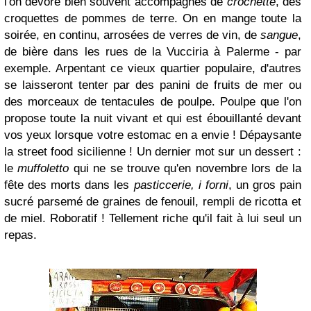
l'on dévore bien souvent accompagnés de
crochette
, des
croquettes de pommes de terre.
O
n en mange toute la
soirée, en continu, arrosées de verres de vin, de
sangue
,
de bière dans les rues de la Vucciria à Palerme - par
exemple. Arpentant ce vieux quartier populaire, d'autres
se laisseront tenter par des panini de fruits de mer ou
des morceaux de tentacules de poulpe. Poulpe que l'on
propose toute la nuit vivant et qui est ébouillanté devant
vos yeux lorsque votre estomac en a envie ! Dépaysante
la street food sicilienne ! Un dernier mot sur un dessert :
le
muffoletto
qui ne se trouve qu'en novembre lors de la
fête des morts dans les
pasticcerie, i forni
, un gros pain
sucré parsemé de graines de fenouil, rempli de ricotta et
de miel. Roboratif ! Tellement riche qu'il fait à lui seul un
repas.