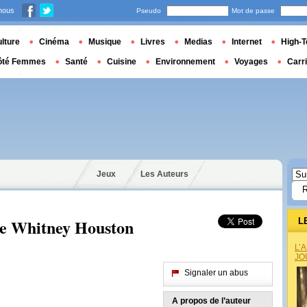
nous
Pseudo
Mot de passe
lture
Cinéma
Musique
Livres
Medias
Internet
High-T
ôté Femmes
Santé
Cuisine
Environnement
Voyages
Carr
Jeux
Les Auteurs
le Whitney Houston
L
L’
JO
Signaler un abus
A propos de l’auteur