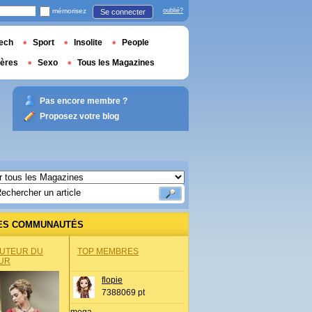
mémorisez
oublié?
Se connecter
ech
Sport
Insolite
People
ières
Sexo
Tous les Magazines
Pas encore membre ?
Proposez votre blog
ES COMMUNAUTÉS
AUTEUR DU
TOP MEMBRES
UR
flopie
7388069 pt