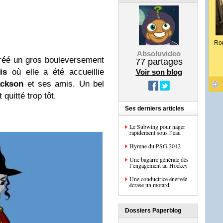
Ro
Absoluvideo
réé un gros bouleversement
77
partages
is
où elle a été accueillie
Voir son blog
ackson
et ses amis. Un bel
quitté trop tôt.
Ses derniers articles
Le Subwing pour nager
rapidement sous l’eau
Hymne du PSG 2012
Une bagarre générale dès
l’engagement au Hockey
Une conductrice énervée
écrase un motard
Dossiers Paperblog