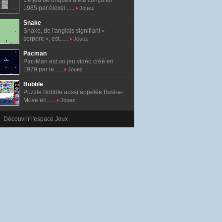
Ce jeu de briques a été conçu en
1985 par Alexei......
Jouez
Snake
Snake, de l'anglais signifiant «
serpent », est......
Jouez
Pacman
Pac-Man est un jeu vidéo créé en
1979 par le......
Jouez
Bubble
Puzzle Bobble aussi appelée Bust-a-
Move en......
Jouez
Découvrir l'espace Jeux