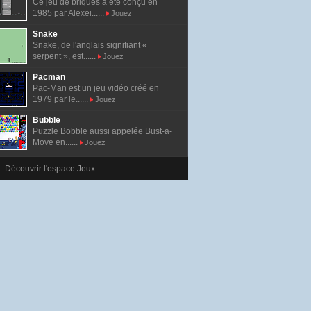
Ce jeu de briques a été conçu en
1985 par Alexei......
Jouez
Snake
Snake, de l'anglais signifiant «
serpent », est......
Jouez
Pacman
Pac-Man est un jeu vidéo créé en
1979 par le......
Jouez
Bubble
Puzzle Bobble aussi appelée Bust-a-
Move en......
Jouez
Découvrir l'espace Jeux