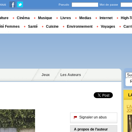
nous
Pseudo
Mot de passe
lture
Cinéma
Musique
Livres
Medias
Internet
High-T
ôté Femmes
Santé
Cuisine
Environnement
Voyages
Carr
Jeux
Les Auteurs
L
L’
JO
Signaler un abus
A propos de l’auteur