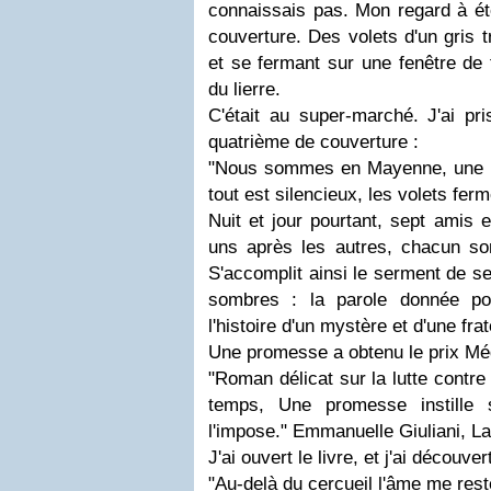
connaissais pas. Mon regard à été 
couverture. Des volets d'un gris t
et se fermant sur une fenêtre de
du lierre.
C'était au super-marché. J'ai pri
quatrième de couverture :
"Nous sommes en Mayenne, une mai
tout est silencieux, les volets ferm
Nuit et jour pourtant, sept amis e
uns après les autres, chacun so
S'accomplit ainsi le serment de 
sombres : la parole donnée pou
l'histoire d'un mystère et d'une frat
Une promesse a obtenu le prix Mé
"Roman délicat sur la lutte contre l'
temps, Une promesse instille 
l'impose." Emmanuelle Giuliani, La
J'ai ouvert le livre, et j'ai découv
"Au-delà du cercueil l'âme me rest