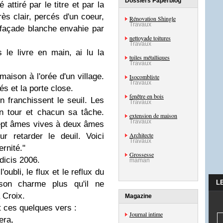
Dossiers Paperblog
attiré par le titre et par la
rès clair, percés d'un coeur,
Rénovation Shingle
Travaux
 façade blanche envahie par
nettoyade toitures
Travaux
s le livre en main, ai lu la
tuiles métalliques
Travaux
son à l'orée d'un village.
Isocombliste
Travaux
és et la porte close.
fenêtre en bois
n franchissent le seuil. Les
Travaux
n tour et chacun sa tâche.
extension de maison
Travaux
sept âmes vives à deux âmes
Architecte
r retarder le deuil. Voici
Travaux
ernité."
Grossesse
dicis 2006.
maman
oubli, le flux et le reflux du
L
son charme plus qu'il ne
 Croix.
Magazine
ert ces quelques vers :
Journal intime
era,