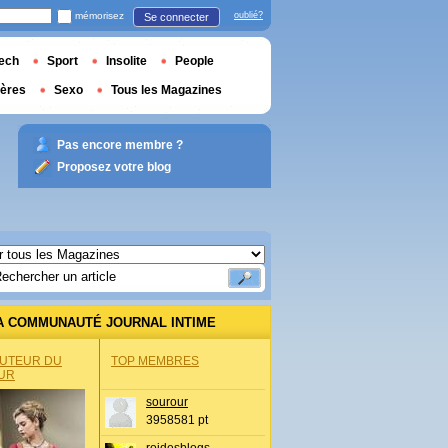
mémorisez
oublié?
Se connecter
ech
Sport
Insolite
People
ières
Sexo
Tous les Magazines
Pas encore membre ?
Proposez votre blog
A COMMUNAUTÉ JOURNAL INTIME
AUTEUR DU
TOP MEMBRES
UR
sourour
3958581 pt