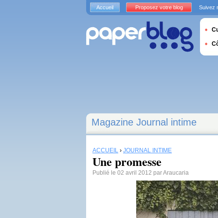
Accueil
Proposez votre blog
Suivez 
Cu
C
Magazine Journal intime
ACCUEIL
›
JOURNAL INTIME
Une promesse
Publié le 02 avril 2012 par Araucaria