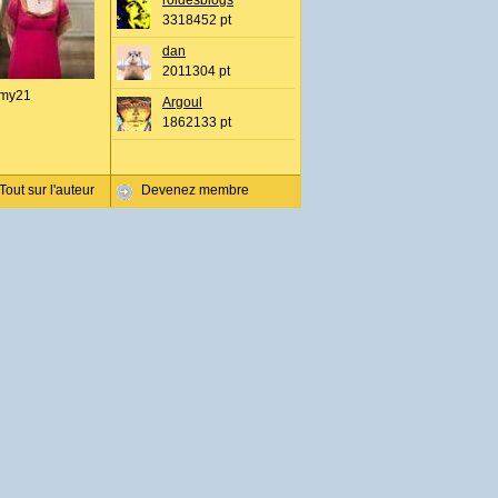
roidesblogs
3318452 pt
dan
2011304 pt
my21
Argoul
1862133 pt
Tout sur l'auteur
Devenez membre