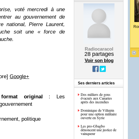
rise, voté mercredi à une
’entrer au gouvernement de
e national, Pierre Laurent,
Ro
uche soit une « force de
auche.
Radiocaracol
28
partages
Voir son blog
more]
Google+
Ses derniers articles
Des milliers de gens
ormat original
: Les
évacués aux Canaries
après des incendies
 gouvernement
Dominique de Villepin
pour une option militaire
ouverte en Syrie
nement, politique
Les pro-Gbagbo
dénoncent une justice de
vainqueur