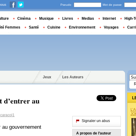
nous
Pseudo
Mot de passe
lture
Cinéma
Musique
Livres
Medias
Internet
High-T
ôté Femmes
Santé
Cuisine
Environnement
Voyages
Carr
Jeux
Les Auteurs
t d’entrer au
L
L’
JO
caracol1
Signaler un abus
r au gouvernement
A propos de l’auteur