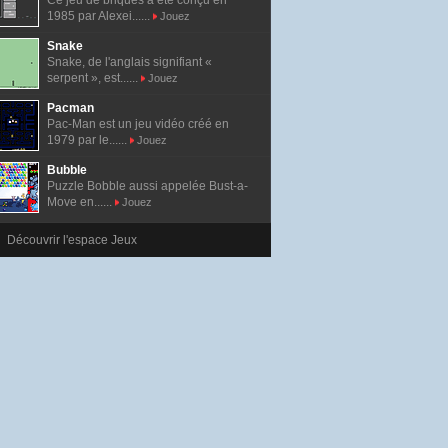
Ce jeu de briques a été conçu en
1985 par Alexei......
Jouez
Snake
Snake, de l'anglais signifiant «
serpent », est......
Jouez
Pacman
Pac-Man est un jeu vidéo créé en
1979 par le......
Jouez
Bubble
Puzzle Bobble aussi appelée Bust-a-
Move en......
Jouez
Découvrir l'espace Jeux