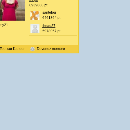
mega
6939868 pt
santelog
6461364 pt
my21
theau87
5978957 pt
Tout sur l'auteur
Devenez membre