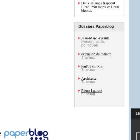
Deux séismes frappent
l’Iran, 250 morts et 1.800
blessés
Dossiers Paperblog
Jean-Marc Ayrault
Personnalités
politiques
extension de maison
Travaux
fenêtre en bois
Travaux
Architecte
Travaux
Pierre Laurent
Football
L
e