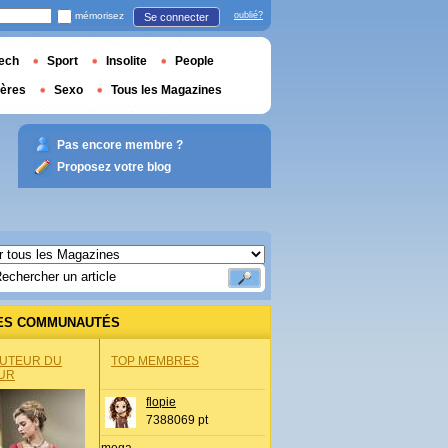
mémorisez
oublié?
Se connecter
ech
Sport
Insolite
People
ières
Sexo
Tous les Magazines
Pas encore membre ?
Proposez votre blog
ES COMMUNAUTÉS
AUTEUR DU
TOP MEMBRES
UR
flopie
7388069 pt