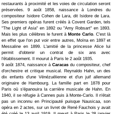
restaurants à proximité et les voies de circulation seront
préservées. 9 août 1858, naissance à Londres du
compositeur Isidore Cohen de Lara, dit Isidore de Lara.
Ses premiers opéras furent créés à Covent Garden, tels
"The Light of Asia" en 1892 ou "Amy Robsart" en 1893.
Mais les plus célèbres le furent à
Monte Carlo
. C'est là
en effet que l'on put voir entre autres, Moïna en 1897 et
Messaline en 1899. L'amitié de la princesse Alice lui
permit d'obtenir un contrat de six ans avec
l'établissement. Il mourut à Paris le 2 août 1935.
9 août 1874, naissance à
Caracas
du compositeur, chef
d'orchestre et critique musical. Reynaldo Hahn, un des
dix enfants d'une Vénézuélienne et d'un juif allemand
originaire de Hambourg. La famille part en 1878 pour
Paris où s'épanouira la carrière musicale de Hahn. En
1940, il se réfugie à Cannes puis à Monte-Carlo. Il n'était
pas un inconnu en Principauté puisque Nausicaa, son
opéra en 2 actes, sur un livret de René Fauchois y avait
été créé le 13 avril 1919. Il meurt à Paris le 28 janvier