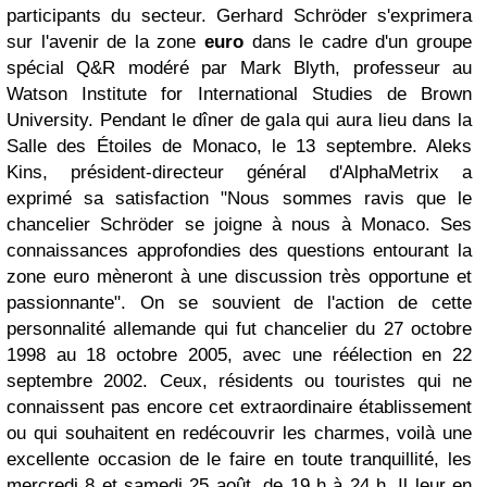
participants du secteur. Gerhard Schröder s'exprimera
sur l'avenir de la zone
euro
dans le cadre d'un groupe
spécial Q&R modéré par Mark Blyth, professeur au
Watson Institute for International Studies de Brown
University. Pendant le dîner de gala qui aura lieu dans la
Salle des Étoiles de Monaco, le 13 septembre. Aleks
Kins, président-directeur général d'AlphaMetrix a
exprimé sa satisfaction
"Nous sommes ravis que le
chancelier Schröder se joigne à nous à Monaco. Ses
connaissances approfondies des questions entourant la
zone euro mèneront à une discussion très opportune et
passionnante"
. On se souvient de l'action de cette
personnalité allemande qui fut chancelier du 27 octobre
1998 au 18 octobre 2005, avec une réélection en 22
septembre 2002. Ceux, résidents ou touristes qui ne
connaissent pas encore cet extraordinaire établissement
ou qui souhaitent en redécouvrir les charmes, voilà une
excellente occasion de le faire en toute tranquillité, les
mercredi 8 et samedi 25 août, de 19 h à 24 h. Il leur en