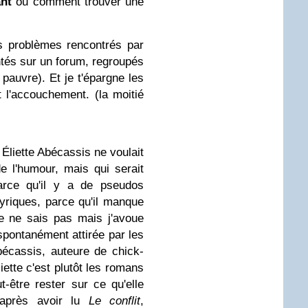
ant
ou comment trouver une
s problèmes rencontrés par
tés sur un forum, regroupés
pauvre). Et je t'épargne les
t l'accouchement. (la moitié
Éliette Abécassis ne voulait
de l'humour, mais qui serait
arce qu'il y a de pseudos
lyriques, parce qu'il manque
e ne sais pas mais j'avoue
 spontanément attirée par les
écassis, auteure de chick-
Éliette c'est plutôt les romans
ut-être rester sur ce qu'elle
e après avoir lu
Le conflit
,