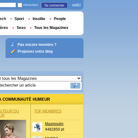
mémorisez
oublié?
Se connecter
ech
Sport
Insolite
People
ières
Sexo
Tous les Magazines
Pas encore membre ?
Proposez votre blog
A COMMUNAUTÉ HUMEUR
AUTEUR DU
TOP MEMBRES
UR
Masmoulin
4482850 pt