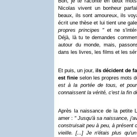
Bon, je te raconte en deux mot
Nicolas vivent un bonheur parfait
beaux, ils sont amoureux, ils voya
écrit une thèse et lui tient une gal
propres principes "
et ne s'intér
Déjà, là tu te demandes comment 
autour du monde, mais, passon
dans les livres, les films et les sér
Et puis, un jour,
ils décident de fa
est finie
selon les propres mots de
est à la portée de tous, et pour
connaissent la vérité, c'est la fin d
Après la naissance de la petite L
amer :
" Jusqu'à sa naissance, j'a
construisait peu à peu, à présent c'
vieille. [...] Je n'étais plus qu'