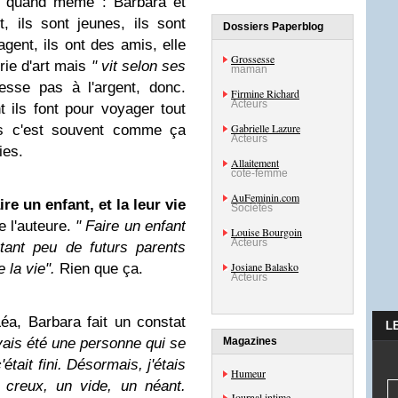
s quand même : Barbara et
, ils sont jeunes, ils sont
Dossiers Paperblog
gent, ils ont des amis, elle
Grossesse
erie d'art mais
" vit selon ses
maman
esse pas à l'argent, donc.
Firmine Richard
Acteurs
ils font pour voyager tout
Gabrielle Lazure
s c'est souvent comme ça
Acteurs
ies.
Allaitement
cote-femme
AuFeminin.com
ire un enfant, et la leur vie
Sociétés
 l'auteure.
" Faire un enfant
Louise Bourgoin
Acteurs
tant peu de futurs parents
Josiane Balasko
e la vie".
Rien que ça.
Acteurs
éa, Barbara fait un constat
L
vais été une personne qui se
Magazines
était fini. Désormais, j'étais
Humeur
un creux, un vide, un néant.
Journal intime