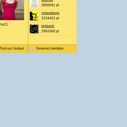
sourour
3958581 pt
roidesblogs
3318452 pt
my21
knitspirit
2993360 pt
Tout sur l'auteur
Devenez membre