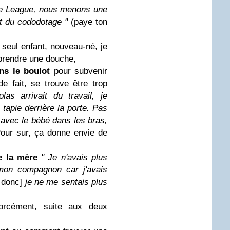
che League, nous menons une
et du cododotage "
(paye ton
seul enfant, nouveau-né, je
 prendre une douche,
ns le boulot
pour subvenir
e fait, se trouve être trop
as arrivait du travail, je
, tapie derrière la porte. Pas
, avec le bébé dans les bras,
ur sur, ça donne envie de
e la mère
" Je n'avais plus
mon compagnon car j'avais
, donc]
je ne me sentais plus
forcément, suite aux deux