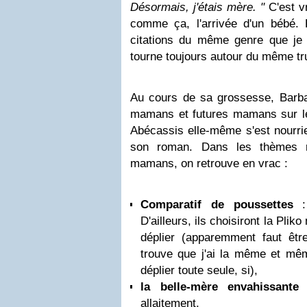
Désormais, j'étais mère. "
C'est vr
comme ça, l'arrivée d'un bébé.
citations du même genre que je p
tourne toujours autour du même tru
Au cours de sa grossesse, Barb
mamans et futures mamans sur le 
Abécassis elle-même s'est nourri
son roman. Dans les thèmes r
mamans, on retrouve en vrac :
Comparatif de poussettes
: 
D'ailleurs, ils choisiront la Plik
déplier (apparemment faut êtr
trouve que j'ai la même et même
déplier toute seule, si),
la belle-mère envahissante
q
allaitement,