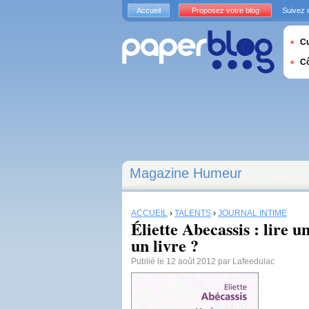
Accueil
Proposez votre blog
Suivez 
Cu
C
Magazine Humeur
ACCUEIL
›
TALENTS
›
JOURNAL INTIME
Éliette Abecassis : lire u
un livre ?
Publié le 12 août 2012 par Lafeedulac