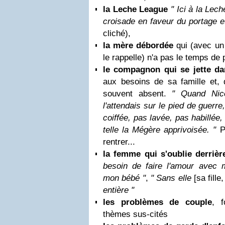
la Leche League
" Ici à la Le
croisade en faveur du portage 
cliché),
la mère débordée
qui (avec un 
le rappelle) n'a pas le temps de
le compagnon qui se jette da
aux besoins de sa famille et, d
souvent absent.
" Quand Nicol
l'attendais sur le pied de guerre
coiffée, pas lavée, pas habillée
telle la Mégère apprivoisée. "
Po
rentrer...
la femme qui s'oublie derrièr
besoin de faire l'amour avec 
mon bébé "
,
" Sans elle
[sa fille
entière "
les problèmes de couple
, 
thèmes sus-cités