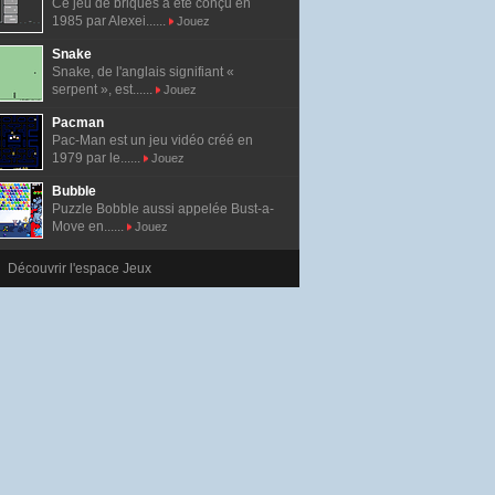
Ce jeu de briques a été conçu en
1985 par Alexei......
Jouez
Snake
Snake, de l'anglais signifiant «
serpent », est......
Jouez
Pacman
Pac-Man est un jeu vidéo créé en
1979 par le......
Jouez
Bubble
Puzzle Bobble aussi appelée Bust-a-
Move en......
Jouez
Découvrir l'espace Jeux