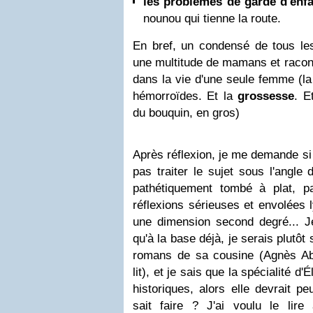
les problèmes de garde d'enf
nounou qui tienne la route.
En bref, un condensé de tous le
une multitude de mamans et racon
dans la vie d'une seule femme (la 
hémorroïdes. Et la
grossesse
. E
du bouquin, en gros)
Après réflexion, je me demande si 
pas traiter le sujet sous l'angle 
pathétiquement tombé à plat, p
réflexions sérieuses et envolées 
une dimension second degré... J
qu'à la base déjà, je serais plutôt
romans de sa cousine (Agnès Ab
lit), et je sais que la spécialité d'
historiques, alors elle devrait pe
sait faire ? J'ai voulu le lir