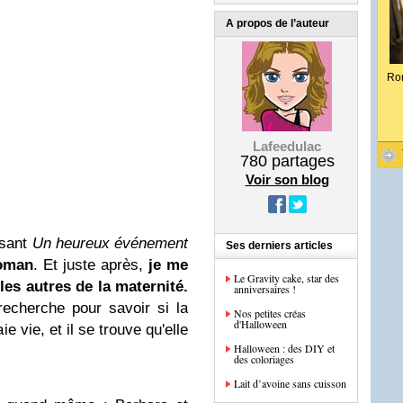
A propos de l’auteur
Ro
Lafeedulac
780
partages
Voir son blog
isant
Un heureux événement
Ses derniers articles
oman
. Et juste après,
je me
Le Gravity cake, star des
 les autres de la maternité.
anniversaires !
recherche pour savoir si la
Nos petites créas
d'Halloween
e vie, et il se trouve qu'elle
Halloween : des DIY et
des coloriages
Lait d’avoine sans cuisson