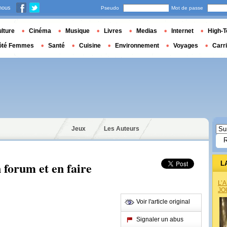
nous
Pseudo
Mot de passe
lture
Cinéma
Musique
Livres
Medias
Internet
High-T
ôté Femmes
Santé
Cuisine
Environnement
Voyages
Carr
Jeux
Les Auteurs
n forum et en faire
L
L’
JO
Voir l'article original
Signaler un abus